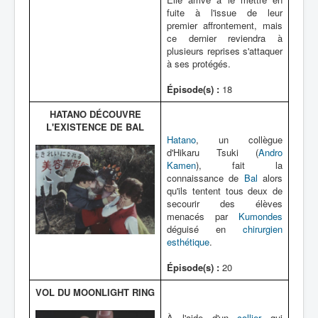
fuite à l'issue de leur
premier affrontement, mais
ce dernier reviendra à
plusieurs reprises s'attaquer
à ses protégés.
Épisode(s) :
18
HATANO DÉCOUVRE
L'EXISTENCE DE BAL
Hatano
, un collègue
d'Hikaru Tsuki (
Andro
Kamen
), fait la
connaissance de
Bal
alors
qu'ils tentent tous deux de
secourir des élèves
menacés par
Kumondes
déguisé en
chirurgien
esthétique
.
Épisode(s) :
20
VOL DU MOONLIGHT RING
À l'aide d'un
collier
qui