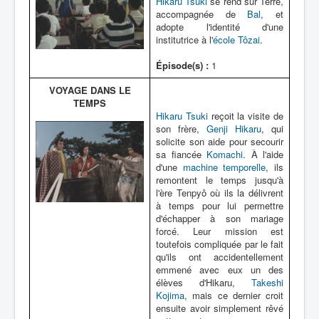
Hikaru Tsuki
se rend sur Terre,
accompagnée de
Bal
, et
adopte l'identité d'une
institutrice à l'
école Tôzai
.
Épisode(s) :
1
VOYAGE DANS LE
TEMPS
Hikaru Tsuki
reçoit la visite de
son frère,
Genji Hikaru
, qui
solicite son aide pour secourir
sa fiancée
Komachi
. À l'aide
d'une
machine temporelle
, ils
remontent le temps jusqu'à
l'ère Tenpyô où ils la délivrent
à temps pour lui permettre
d'échapper à son mariage
forcé. Leur mission est
toutefois compliquée par le fait
qu'ils ont accidentellement
emmené avec eux un des
élèves d'Hikaru,
Takeshi
Kojima
, mais ce dernier croit
ensuite avoir simplement rêvé