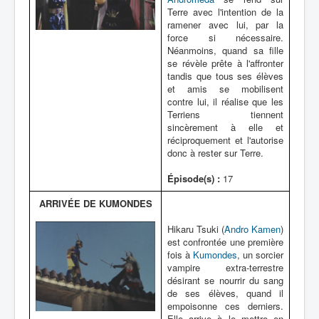
Terre avec l'intention de la
ramener avec lui, par la
force si nécessaire.
Néanmoins, quand sa fille
se révèle prête à l'affronter
tandis que tous ses élèves
et amis se mobilisent
contre lui, il réalise que les
Terriens tiennent
sincèrement à elle et
réciproquement et l'autorise
donc à rester sur Terre.
Épisode(s) :
17
ARRIVÉE DE KUMONDES
Hikaru Tsuki (
Andro Kamen
)
est confrontée une première
fois à
Kumondes
, un sorcier
vampire extra-terrestre
désirant se nourrir du sang
de ses élèves, quand il
empoisonne ces derniers.
Elle arrive à le mettre en