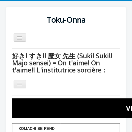
Toku-Onna
Basculer
la
navigation
Accueil
好き! すき!! 魔女 先生 (Suki! Suki!!
Majo sensei) = On t'aime! On
Toku-Actrices
t'aime!! L'institutrice sorcière :
Toku-Critiques
Séries
Basculer
la
Films
navigation
Série
COSAA
V
Andro Kamen
Dessins
Entourage
Artiste Asperger
KOMACHI SE REND
Kumondes