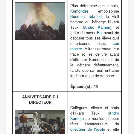
Plus déterminé que jamais,
Kumondes
empoisonne
Buemon Taketori
, le vieil
homme qui héberge Hikaru
Tsuki (
Andro Kamen
), et
tente de noyer
Bal
avant de
capturer tous ses élève qu'il
emprisonne dans
son
repaire
. Hikaru retrouve leur
trace et les délivre avant
d'affronter Kumondes et de
le détruire définitivement,
tandis que sa mort entraîne
la destruction de sa base.
Épisode(s) :
26
ANNIVERSAIRE DU
DIRECTEUR
Collègues, élèves et amis
d'Hikaru Tsuki (
Andro
Kamen
) se réunissent pour
fêter l'anniversaire du
directeur de l'école
et elle