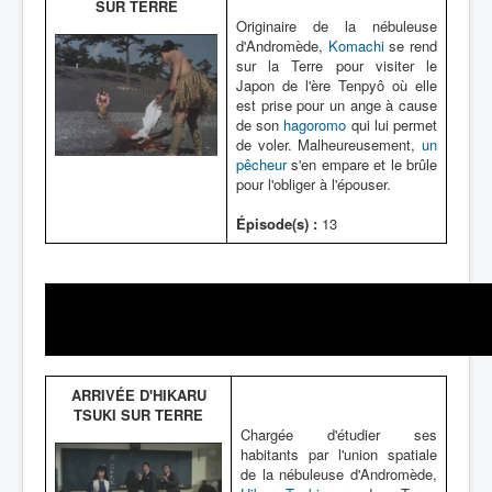
Lexique
SUR TERRE
Artefacts
Originaire de la nébuleuse
d'Andromède,
Komachi
se rend
Environnement
sur la Terre pour visiter le
Japon de l'ère Tenpyô où elle
Épisodes
est prise pour un ange à cause
de son
hagoromo
qui lui permet
Chronologie
de voler. Malheureusement,
un
pêcheur
s'en empare et le brûle
pour l'obliger à l'épouser.
Épisode(s) :
13
ARRIVÉE D'HIKARU
TSUKI SUR TERRE
Chargée d'étudier ses
habitants par l'union spatiale
de la nébuleuse d'Andromède,