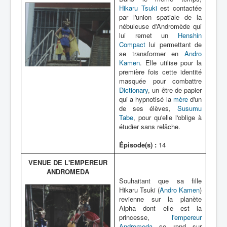
Hikaru Tsuki
est contactée
par l'union spatiale de la
nébuleuse d'Andromède qui
lui remet un
Henshin
Compact
lui permettant de
se transformer en
Andro
Kamen
. Elle utilise pour la
première fois cette identité
masquée pour combattre
Dictionary
, un être de papier
qui a hypnotisé la
mère
d'un
de ses élèves,
Susumu
Tabe
, pour qu'elle l'oblige à
étudier sans relâche.
Épisode(s) :
14
VENUE DE L'EMPEREUR
ANDROMEDA
Souhaitant que sa fille
Hikaru Tsuki (
Andro Kamen
)
revienne sur la planète
Alpha dont elle est la
princesse,
l'empereur
Andromeda
se rend sur