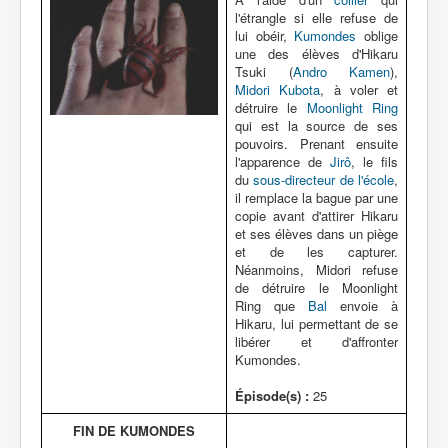
l'étrangle si elle refuse de
lui obéir,
Kumondes
oblige
une des élèves d'Hikaru
Tsuki (
Andro Kamen
),
Midori Kubota
, à voler et
détruire le
Moonlight Ring
qui est la source de ses
pouvoirs. Prenant ensuite
l'apparence de
Jirô
, le fils
du
sous-directeur de l'école
,
il remplace la bague par une
copie avant d'attirer Hikaru
et ses élèves dans un piège
et de les capturer.
Néanmoins, Midori refuse
de détruire le Moonlight
Ring que
Bal
envoie à
Hikaru, lui permettant de se
libérer et d'affronter
Kumondes.
Épisode(s) :
25
FIN DE KUMONDES