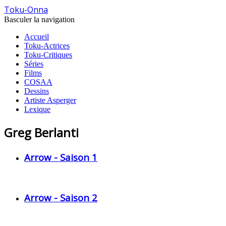
Toku-Onna
Basculer la navigation
Accueil
Toku-Actrices
Toku-Critiques
Séries
Films
COSAA
Dessins
Artiste Asperger
Lexique
Greg Berlanti
Arrow - Saison 1
Arrow - Saison 2