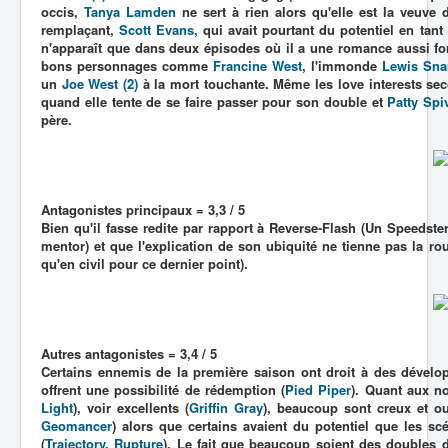
occis,
Tanya Lamden
ne sert à rien alors qu'elle est la veuv
remplaçant,
Scott Evans
, qui avait pourtant du potentiel en ta
n'apparaît que dans deux épisodes où il a une romance aussi for
bons personnages comme
Francine West
, l'immonde
Lewis Sna
un
Joe West (2)
à la mort touchante. Même les love interests sec
quand elle tente de se faire passer pour son double et
Patty Spi
père.
Antagonistes principaux = 3,3 / 5
Bien qu'il fasse redite par rapport à Reverse-Flash (Un Speedste
mentor) et que l'explication de son ubiquité ne tienne pas la ro
qu'en civil pour ce dernier point).
Autres antagonistes = 3,4 / 5
Certains ennemis de la première saison ont droit à des dévelo
offrent une possibilité de rédemption (
Pied Piper
). Quant aux no
Light
), voir excellents (
Griffin Gray
), beaucoup sont creux et ou
Geomancer
) alors que certains avaient du potentiel que les sc
(
Trajectory
,
Rupture
). Le fait que beaucoup soient des doubles d