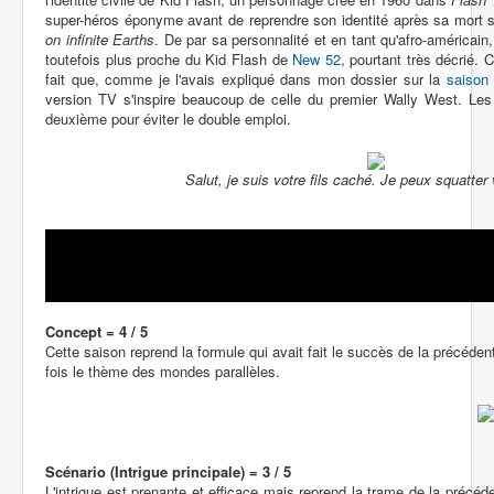
super-héros éponyme avant de reprendre son identité après sa mort 
on infinite Earths
. De par sa personnalité et en tant qu'afro-américain
toutefois plus proche du Kid Flash de
New 52
, pourtant très décrié. C
fait que, comme je l'avais expliqué dans mon dossier sur la
saison
version TV s'inspire beaucoup de celle du premier Wally West. Les
deuxième pour éviter le double emploi.
Salut, je suis votre fils caché. Je peux squatter 
Concept = 4 / 5
Cette saison reprend la formule qui avait fait le succès de la précéde
fois le thème des mondes parallèles.
Scénario (Intrigue principale) = 3 / 5
L'intrigue est prenante et efficace mais reprend la trame de la préc