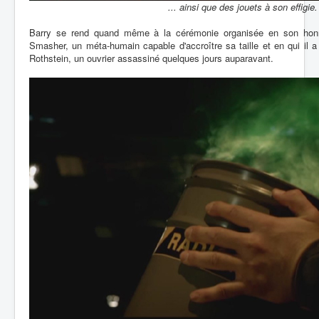
... ainsi que des jouets à son effigie.
Barry se rend quand même à la cérémonie organisée en son honn
Smasher, un méta-humain capable d'accroître sa taille et en qui il a 
Rothstein, un ouvrier assassiné quelques jours auparavant.