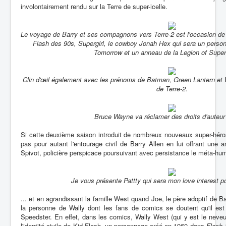
involontairement rendu sur la Terre de super-icelle.
Le voyage de Barry et ses compagnons vers Terre-2 est l'occasion de 
Flash des 90s, Supergirl, le cowboy Jonah Hex qui sera un perso
Tomorrow
et un anneau de la Legion of Super
Clin d'œil également avec les prénoms de Batman, Green Lantern e
de Terre-2.
Bruce Wayne va réclamer des droits d'auteur 
Si cette deuxième saison introduit de nombreux nouveaux super-héros e
pas pour autant l'entourage civil de Barry Allen en lui offrant une
Spivot, policière perspicace poursuivant avec persistance le méta-hum
Je vous présente Pattty qui sera mon love interest p
... et en agrandissant la famille West quand Joe, le père adoptif de B
la personne de Wally dont les fans de comics se doutent qu'il est
Speedster. En effet, dans les comics, Wally West (qui y est le neveu 
l'identité civile de Kid Flash, un personnage créé en 1960 dans
Flash 