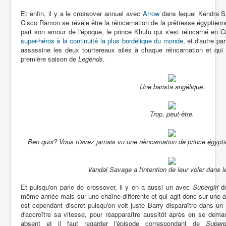
Et enfin, il y a le crossover annuel avec
Arrow
dans lequel Kendra Sa
Cisco Ramon se révèle être la réincarnation de la prêtresse égyptien
part son amour de l'époque, le prince Khufu qui s'est réincarné en 
super-héros à la continuité la plus bordélique du monde
, et d'autre p
assassine les deux tourtereaux ailés à chaque réincarnation et qui s
première saison de
Legends
.
Une barista angélique.
Trop, peut-être.
Ben quoi? Vous n'avez jamais vu une réincarnation de prince égypti
Vandal Savage a l'intention de leur voler dans 
Et puisqu'on parle de crossover, il y en a aussi un avec
Supergirl
do
même année mais sur une chaîne différente et qui agit donc sur une au
est cependant discret puisqu'on voit juste Barry disparaître dans un 
d'accroître sa vitesse, pour réapparaître aussitôt après en se dem
absent et il faut regarder l'épisode correspondant de
Supergi