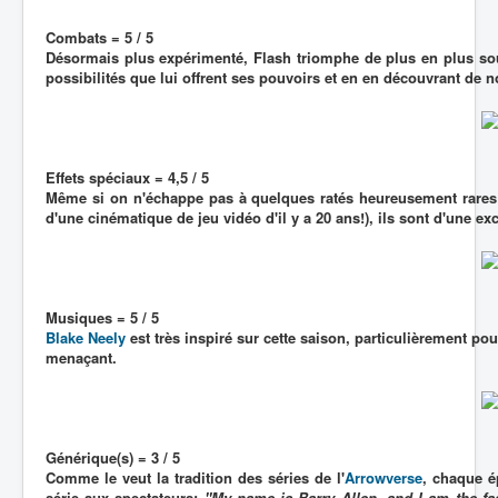
Combats = 5 / 5
Désormais plus expérimenté, Flash triomphe de plus en plus so
possibilités que lui offrent ses pouvoirs et en en découvrant de n
Effets spéciaux = 4,5 / 5
Même si on n'échappe pas à quelques ratés heureusement rares 
d'une cinématique de jeu vidéo d'il y a 20 ans!), ils sont d'une ex
Musiques = 5 / 5
Blake Neely
est très inspiré sur cette saison, particulièrement po
menaçant.
Générique(s) = 3 / 5
Comme le veut la tradition des séries de l'
Arrowverse
, chaque é
série aux spectateurs:
"My name is Barry Allen, and I am the fas