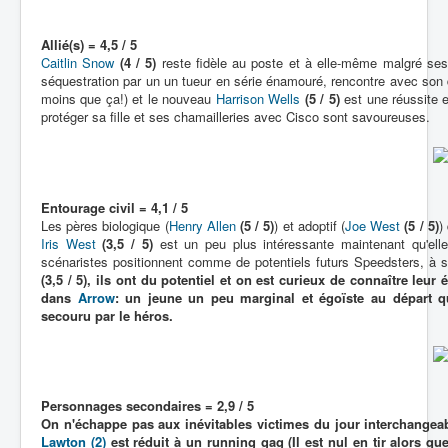
Allié(s) = 4,5 / 5
Caitlin Snow
(4 / 5)
reste fidèle au poste et à elle-même malgré ses
séquestration par un un tueur en série énamouré, rencontre avec son do
moins que ça!) et le nouveau
Harrison Wells
(5 / 5)
est une réussite 
protéger sa fille et ses chamailleries avec Cisco sont savoureuses.
Entourage civil = 4,1 / 5
Les pères biologique (
Henry Allen
(5 / 5)
) et adoptif (
Joe West
(5 / 5)
)
Iris West
(3,5 / 5)
est un peu plus intéressante maintenant qu'ell
scénaristes positionnent comme de potentiels futurs Speedsters, à 
(3,5 / 5), ils ont du potentiel et on est curieux de connaître le
dans
Arrow
: un jeune un peu marginal et égoïste au départ q
secouru par le héros.
Personnages secondaires = 2,9 / 5
On n'échappe pas aux inévitables victimes du jour interchangea
Lawton (2)
est réduit à un running gag (Il est nul en tir alors qu