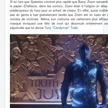
Si en tant que Speester criminel plus rapide que Barry, Zoom ressem
le papier (D'ailleurs, dans les comics, Zoom était à l'origine un alias
prédécesseur du futur pour un enfant de chœur. En effet, aussi malfaisa
pas du genre à tuer gratuitement tandis que Zoom est un tueur en 
nombre de victimes. Même son costume est nettement plus effraya
masque évoquant une tête de mort qui dissimule entièrement ses 
sépulcrale que lui donne
Tony "Candyman" Todd
.