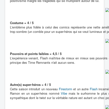
positivisme malgré les tragédies qui se multiplient autour de lui.
Costume = 4 / 5
L'emblème plus fidèle à celui des comics représente une nette amélio
trop sombre (un comble pour un super-héros qui se veut lumineux et po
Pouvoirs et points faibles = 4,5 / 5
L'expérience venant, Flash maîtrise de mieux en mieux ses pouvoirs 
principe des Time Remnants n'ait aucun sens.
Autre(s) super-héros = 4 / 5
Cette saison introduit un nouveau
Firestorm
et un autre
Flash
incarné 
Ramon en un super-héros nommé
Vibe
mais le surhomme le plus m
sympathique dont le twist sur la véritable nature est autant un choc p