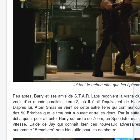
... lui font le même effet que les épinar
Peu après, Barry et ses amis de S.T.A.R. Labs reçoivent la visite d'u
venir d'un monde parallèle, Terre-2, où il était l'équivalent de Fl
D'après lui, Atom Smasher vient de cette autre Terre qui communiqu
des 52 Brèches que le trou noir a ouvert entre les deux. Par la suite,
débarquent pour affronter Barry sur ordre de Zoom, un Speedster malfa
vitesse. L'aide de Jay qui connaît bien ces nouveaux adversaire
surnomme "Breachers" sera bien utile pour les combattre.