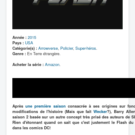
Lexique
Année :
2015
Pays :
USA
Catégorie(s) :
Arrowverse
,
Policier
,
Super-héros
.
Genre :
En Terre étrangère.
Acheter la série :
Amazon
.
Après
une première saison
consacrée à ses origines sur fon
modifications de l'histoire (Mais que fait
Wecker
?), Barry Alle
saison 2 basée sur un autre concept très prisé des auteurs de S
Rien d'étonnant quand on sait que c'est justement le Flash du S
dans les comics DC!