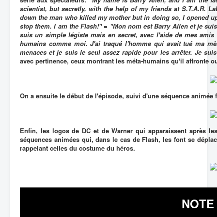
scientist, but secretly, with the help of my friends at S.T.A.R. 
down the man who killed my mother but in doing so, I opened up 
stop them. I am the Flash!" = "Mon nom est Barry Allen et je sui
suis un simple légiste mais en secret, avec l'aide de mes amis 
humains comme moi. J'ai traqué l'homme qui avait tué ma mère
menaces et je suis le seul assez rapide pour les arrêter. Je suis
avec pertinence, ceux montrant les méta-humains qu'il affronte ou
On a ensuite le début de l'épisode, suivi d'une séquence animée fai
Enfin, les logos de DC et de Warner qui apparaissent après les
séquences animées qui, dans le cas de Flash, les font se déplace
rappelant celles du costume du héros.
NOTE 