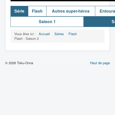
Série
Flash
Autres super-héros
Entour
Saison 1
S
Vous êtes ici :
Accueil
Séries
Flash
Flash - Saison 2
© 2026 Toku-Onna
Haut de page