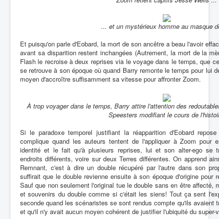
... et un mystérieux homme au masque de
Et puisqu'on parle d'Eobard, la mort de son ancêtre a beau l'avoir effac
avant sa disparition restent inchangées (Autrement, la mort de la mèr
Flash le recroise à deux reprises via le voyage dans le temps, que c
se retrouve à son époque où quand Barry remonte le temps pour lui de
moyen d'accroître suffisamment sa vitesse pour affronter Zoom.
À trop voyager dans le temps, Barry attire l'attention des redoutabl
Speesters modifiant le cours de l'histoi
Si le paradoxe temporel justifiant la réapparition d'Eobard repos
complique quand les auteurs tentent de l'appliquer à Zoom pour ex
identité et le fait qu'à plusieurs reprises, lui et son alter-ego s
endroits différents, voire sur deux Terres différentes. On apprend ai
Remnant, c'est à dire un double récupéré par l'autre dans son pro
suffirait que le double revienne ensuite à son époque d'origine pour re
Sauf que non seulement l'original tue le double sans en être affecté, m
et souvenirs du double comme si c'était les siens! Tout ça sent l'exp
seconde quand les scénaristes se sont rendus compte qu'ils avaient tro
et qu'il n'y avait aucun moyen cohérent de justifier l'ubiquité du super-vi