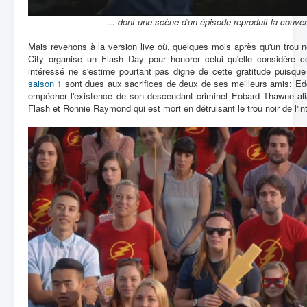
... dont une scène d'un épisode reproduit la couver
Mais revenons à la version live où, quelques mois après qu'un trou noir 
City organise un Flash Day pour honorer celui qu'elle considère 
intéressé ne s'estime pourtant pas digne de cette gratitude puisque
saison 1
sont dues aux sacrifices de deux de ses meilleurs amis: Edd
empêcher l'existence de son descendant criminel Eobard Thawne ali
Flash et Ronnie Raymond qui est mort en détruisant le trou noir de l'int