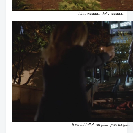
Libérééééée, délivrééééée!
Il va lui falloir un plus gros flingue.