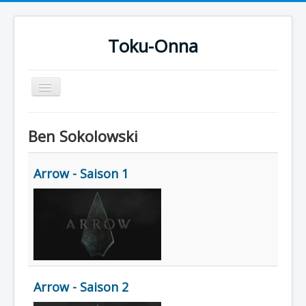
Toku-Onna
Basculer
la
navigation
Accueil
Ben Sokolowski
Toku-Actrices
Toku-Critiques
Arrow - Saison 1
Séries
Films
COSAA
Dessins
Artiste Asperger
Arrow - Saison 2