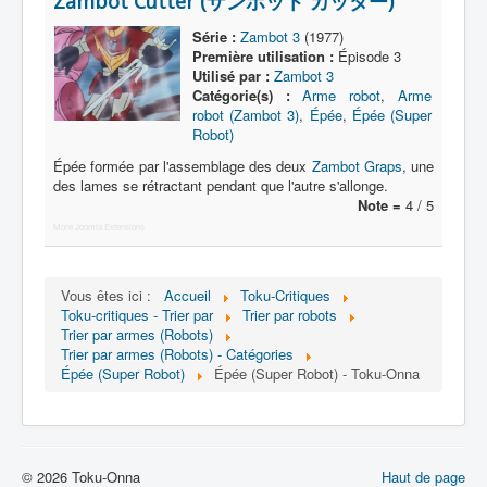
Zambot Cutter (ザンボット カッター)
Lexique
Série :
Zambot 3
(1977)
Série
Première utilisation :
Épisode 3
Utilisé par :
Zambot 3
Acteur
Catégorie(s) :
Arme robot
,
Arme
robot (Zambot 3)
,
Épée
,
Épée (Super
Équipe
Robot)
Personnage
Épée formée par l'assemblage des deux
Zambot Graps
, une
des lames se rétractant pendant que l'autre s'allonge.
Transformation
Note =
4 / 5
Équipement
More Joomla Extensions
Mecha
Vous êtes ici :
Accueil
Toku-Critiques
Objet
Toku-critiques - Trier par
Trier par robots
Trier par armes (Robots)
Lieu
Trier par armes (Robots) - Catégories
Épée (Super Robot)
Épée (Super Robot) - Toku-Onna
Épisode
Référence
Fanservice
© 2026 Toku-Onna
Haut de page
Générique