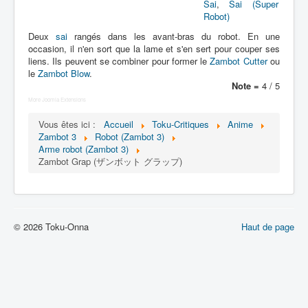
Lexique
Sai
,
Sai (Super
Robot)
Muteki chôjin Zambot 3 (無敵 超人
Deux
sai
rangés dans les avant-bras du robot. En une
ザンボット 3) = Surhomme
occasion, il n'en sort que la lame et s'en sert pour couper ses
invincible Zambot 3
liens. Ils peuvent se combiner pour former le
Zambot Cutter
ou
le
Zambot Blow
.
Note =
4 / 5
Série
More Joomla Extensions
Personnages
Vous êtes ici :
Accueil
Toku-Critiques
Anime
Zambot 3
Robot (Zambot 3)
Véhicules
Arme robot (Zambot 3)
Zambot Grap (ザンボット グラップ)
Robots
Objets
Lieux
© 2026 Toku-Onna
Haut de page
Épisodes
Chronologie
Références
Fanservice