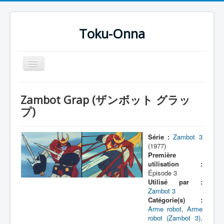
Toku-Onna
Basculer
la
navigation
Accueil
Zambot Grap (ザンボット グラッ
Toku-Actrices
プ)
Toku-Critiques
Série :
Zambot 3
Séries
(1977)
Première
Films
utilisation :
Épisode 3
COSAA
Utilisé par :
Dessins
Zambot 3
Catégorie(s) :
Artiste Asperger
Arme robot
,
Arme
robot (Zambot 3)
,