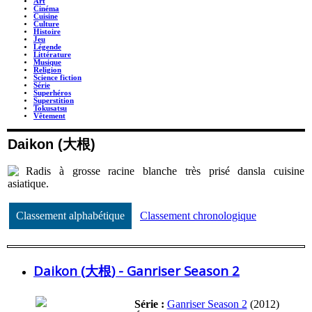
Art
Cinéma
Cuisine
Culture
Histoire
Jeu
Légende
Littérature
Musique
Religion
Science fiction
Série
Superhéros
Superstition
Tokusatsu
Vêtement
Daikon (大根)
Radis à grosse racine blanche très prisé dansla cuisine
asiatique.
Classement alphabétique
Classement chronologique
Daikon (大根) - Ganriser Season 2
Série :
Ganriser Season 2
(2012)