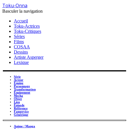
Toku-Onna
Basculer la navigation
Accueil
Toku-Actrices
Toku-Critiques
Séries
Films
COSAA
Dessins
Artiste Asperger
Lexique
Série
Acteur
Équipe
Personnage
Transformation
Équipement
Mecha
Objet
Lieu
Épisode
Référence
Fanservice
Générique
Anime / Manga