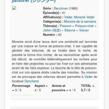
Jishinrer (ジシンラー)
Lexique
Série :
Denziman
(1980)
Série
Épisode(s) :
41
Affiliation(s) :
Vader
,
Monstre Vader
Acteur
Catégorie(s) :
Monstre de la semaine
Thème(s) :
Poisson
+
Poisson-chat
+
Équipe
Jishin (地震) = Séisme
+
Volcan
Numéro :
40
Personnage
Monstre armé d'une lance dont une extrémité est terminée
Transformation
par une masse en forme de poisson-chat. Il est capable de
générer des séismes, de se fondre dans la roche, de
Équipement
prendre la forme d'un rocher, de se reconstituer après avoir
été détruit, de contrôler télékinétiquement les rochers pour
Mecha
en faire des projectiles ou pour les fixer sur ses adversaires
avant de les faire exploser. La bouche de la tête de poisson-
Objet
chat sur son épaule droite crache des missiles. Sa mission
Lieu
est de provoquer des séismes devant permettre à
Vader
de
localiser
Denziland
.
Épisode
Personnage
Aspect =
Armes et
TOTAL ≈
=
3 / 5
4 / 5
pouvoirs =
4 / 5
3,7 / 5
Référence
More Joomla Extensions
Fanservice
Générique