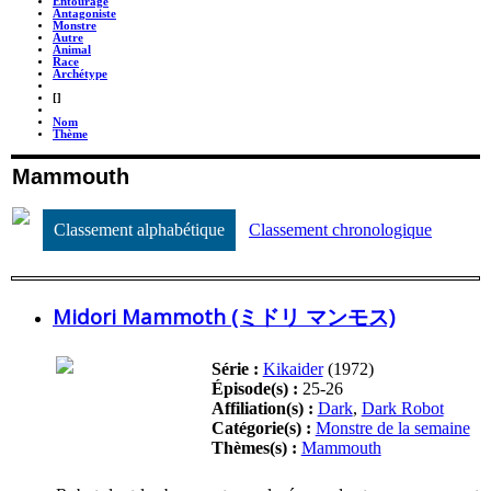
Entourage
Antagoniste
Monstre
Autre
Animal
Race
Archétype
_
[]
_
Nom
Thème
Mammouth
Classement alphabétique
Classement chronologique
Midori Mammoth (ミドリ マンモス)
Série :
Kikaider
(1972)
Épisode(s) :
25-26
Affiliation(s) :
Dark
,
Dark Robot
Catégorie(s) :
Monstre de la semaine
Thèmes(s) :
Mammouth