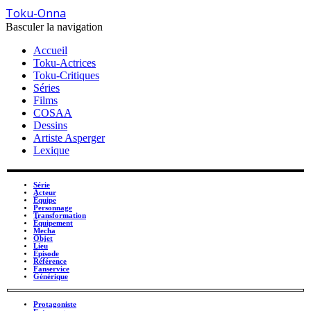
Toku-Onna
Basculer la navigation
Accueil
Toku-Actrices
Toku-Critiques
Séries
Films
COSAA
Dessins
Artiste Asperger
Lexique
Série
Acteur
Équipe
Personnage
Transformation
Équipement
Mecha
Objet
Lieu
Épisode
Référence
Fanservice
Générique
Protagoniste