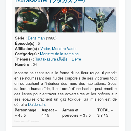
Tsutakazurer (ツタカズラー)
Lexique
Série
Acteur
Équipe
Série :
Denziman
(1980)
Personnage
Épisode(s) :
5
Affiliation(s) :
Vader
,
Monstre Vader
Transformation
Catégorie(s) :
Monstre de la semaine
Thème(s) :
Tsutakazura (蔦蔓) = Lierre
Équipement
Numéro :
04
Mecha
Monstre naissant sous la forme d'une fleur rouge, il grandit
en se nourrissant des fluides corporels de ses victimes tout
Objet
en se cachant à l'intérieur des murs des habitations. Sous
sa forme humanoïde, il est armé d'une hache, peut émettre
Lieu
des lianes pour entraver ses adversaires et les orifices sur
ses épaules crachent un gaz toxique. Sa misison est de
Épisode
détruire
Daidenzin
.
Personnage
Aspect =
Armes et
TOTAL ≈
Référence
=
4 / 5
4 / 5
pouvoirs =
3 / 5
3,7 / 5
Fanservice
More Joomla Extensions
Générique