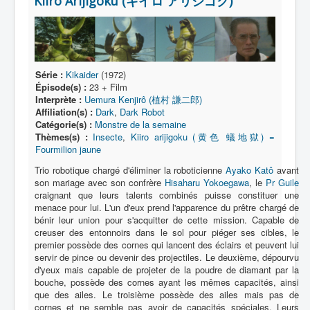
Kiiro Arijigoku (キイロ アリジゴク)
Lexique
Série
Acteur
Série :
Kikaider
(1972)
Équipe
Épisode(s) :
23 + Film
Personnage
Interprète :
Uemura Kenjirô (植村 謙二郎)
Affiliation(s) :
Dark
,
Dark Robot
Transformation
Catégorie(s) :
Monstre de la semaine
Thèmes(s) :
Insecte
,
Kiiro arijigoku (黄色 蟻地獄) =
Équipement
Fourmilion jaune
Trio robotique chargé d'éliminer la roboticienne
Mecha
Ayako Katô
avant
son mariage avec son confrère
Hisaharu Yokoegawa
, le
Pr Guile
Objet
craignant que leurs talents combinés puisse constituer une
menace pour lui. L'un d'eux prend l'apparence du prêtre chargé de
Lieu
bénir leur union pour s'acquitter de cette mission. Capable de
creuser des entonnoirs dans le sol pour piéger ses cibles, le
Épisode
premier possède des cornes qui lancent des éclairs et peuvent lui
servir de pince ou devenir des projectiles. Le deuxième, dépourvu
Référence
d'yeux mais capable de projeter de la poudre de diamant par la
bouche, possède des cornes ayant les mêmes capacités, ainsi
Fanservice
que des ailes. Le troisième possède des ailes mais pas de
cornes et ne semble pas avoir de capacités spéciales. Leurs
Générique