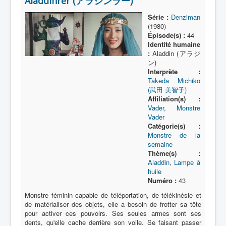
Aladdinrer (アラジンラー)
Lexique
Série :
Denziman
Série
(1980)
Épisode(s) :
44
Acteur
Identité humaine
:
Aladdin (アラジ
Équipe
ン)
Interprète :
Personnage
Takeda Michiko
Transformation
(武田 美智子)
Affiliation(s) :
Équipement
Vader
,
Monstre
Vader
Mecha
Catégorie(s) :
Monstre de la
Objet
semaine
Thème(s) :
Lieu
Aladdin
,
Lampe à
huile
Épisode
Numéro :
43
Référence
Monstre féminin capable de téléportation, de télékinésie et
de matérialiser des objets, elle a besoin de frotter sa tête
Fanservice
pour activer ces pouvoirs. Ses seules armes sont ses
dents, qu'elle cache derrière son voile. Se faisant passer
Générique