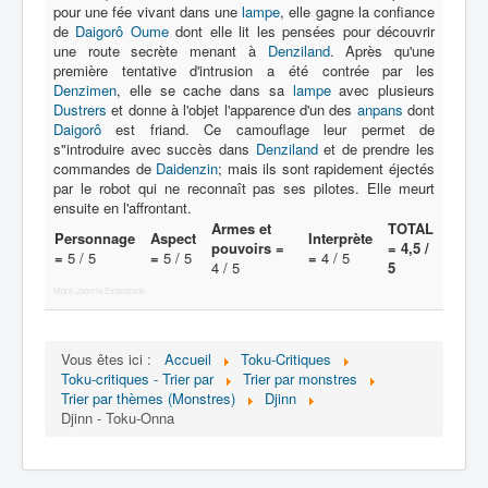
pour une fée vivant dans une
lampe
, elle gagne la confiance
de
Daigorô Oume
dont elle lit les pensées pour découvrir
Protagoniste
une route secrète menant à
Denziland
. Après qu'une
première tentative d'intrusion a été contrée par les
Entourage
Denzimen
, elle se cache dans sa
lampe
avec plusieurs
Dustrers
et donne à l'objet l'apparence d'un des
anpans
dont
Antagoniste
Daigorô
est friand. Ce camouflage leur permet de
s"introduire avec succès dans
Denziland
et de prendre les
Monstre
commandes de
Daidenzin
; mais ils sont rapidement éjectés
par le robot qui ne reconnaît pas ses pilotes. Elle meurt
Autre
ensuite en l'affrontant.
Armes et
TOTAL
Animal
Personnage
Aspect
Interprète
pouvoirs =
= 4,5 /
=
5 / 5
=
5 / 5
=
4 / 5
Race
4 / 5
5
More Joomla Extensions
Archétype
_
Vous êtes ici :
Accueil
Toku-Critiques
[]
Toku-critiques - Trier par
Trier par monstres
_
Trier par thèmes (Monstres)
Djinn
Djinn - Toku-Onna
Nom
Thème