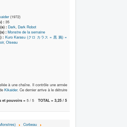
kaider
(1972)
) :
35
(s) :
Dark
,
Dark Robot
s) :
Monstre de la semaine
 :
Kuro Karasu (クロ カラス = 黒 鴉) =
oir
,
Oiseau
eliée à une chaîne. Il contrôle une armée
de
Kikaider
. Ce dernier arrive à le détruire
 et pouvoirs =
5 / 5
TOTAL = 3,25 / 5
(Monstres)
Corbeau