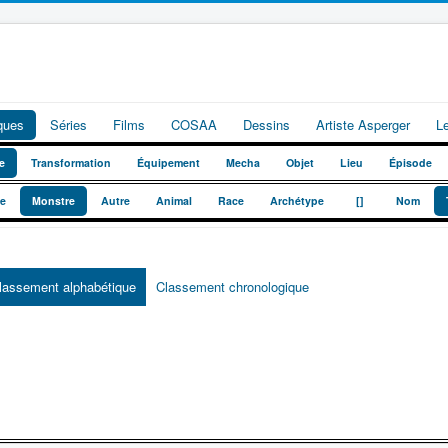
iques
Séries
Films
COSAA
Dessins
Artiste Asperger
L
e
Transformation
Équipement
Mecha
Objet
Lieu
Épisode
_
_
te
Monstre
Autre
Animal
Race
Archétype
[]
Nom
lassement alphabétique
Classement chronologique