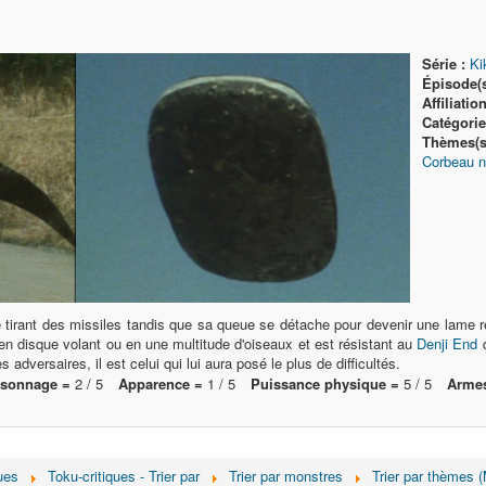
Série :
Ki
Épisode(s
Affiliation
Catégorie(
Thèmes(s)
Corbeau n
 tirant des missiles tandis que sa queue se détache pour devenir une lame r
 en disque volant ou en une multitude d'oiseaux et est résistant au
Denji End
adversaires, il est celui qui lui aura posé le plus de difficultés.
rsonnage =
2 / 5
Apparence =
1 / 5
Puissance physique =
5 / 5
Armes
ues
Toku-critiques - Trier par
Trier par monstres
Trier par thèmes 