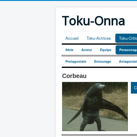
Toku-Onna
Accueil
Toku-Actrices
Toku-Crit
Série
Acteur
Équipe
Personnag
Protagoniste
Entourage
Antagonis
Corbeau
C