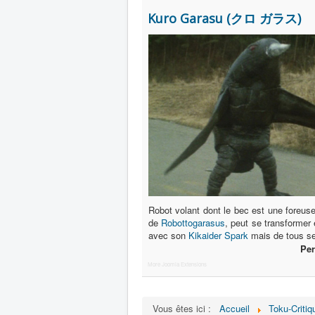
Kuro Garasu (クロ ガラス)
Robot volant dont le bec est une foreuse
de
Robottogarasus
, peut se transformer
avec son
Kikaider Spark
mais de tous ses 
Pe
More Joomla Extensions
Vous êtes ici :
Accueil
Toku-Critiq