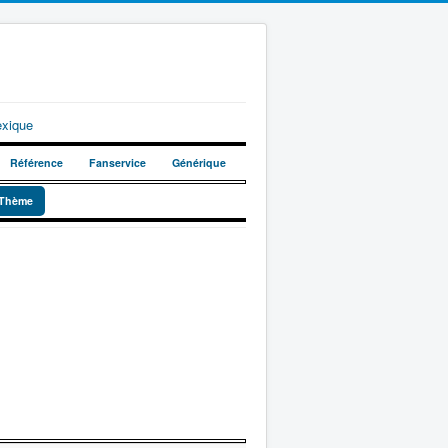
exique
Référence
Fanservice
Générique
Thème