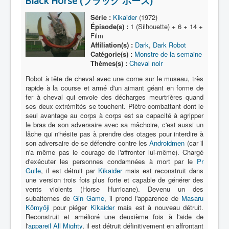
Black Horse (ブラック ホース)
Lexique
Série :
Kikaider
(1972)
Série
Épisode(s) :
1 (Silhouette) + 6 + 14 +
Film
Acteur
Affiliation(s) :
Dark
,
Dark Robot
Catégorie(s) :
Monstre de la semaine
Équipe
Thèmes(s) :
Cheval noir
Personnage
Robot à tête de cheval avec une corne sur le museau, très
rapide à la course et armé d'un aimant géant en forme de
Transformation
fer à cheval qui envoie des décharges meurtrières quand
ses deux extrémités se touchent. Piètre combattant dont le
Équipement
seul avantage au corps à corps est sa capacité à agripper
le bras de son adversaire avec sa mâchoire, c'est aussi un
Mecha
lâche qui n'hésite pas à prendre des otages pour interdire à
son adversaire de se défendre contre les
Objet
Androidmen
(car il
n'a même pas le courage de l'affronter lui-même). Chargé
Lieu
d'exécuter les personnes condamnées à mort par le
Pr
Guile
, il est détruit par
Kikaider
mais est reconstruit dans
Épisode
une version trois fois plus forte et capable de générer des
vents violents (Horse Hurricane). Devenu un des
Référence
subalternes de
Gin Game
, il prend l'apparence de
Masaru
Kômyôji
pour piéger
Kikaider
mais est à nouveau détruit.
Fanservice
Reconstruit et amélioré une deuxième fois à l'aide de
l'
appareil All Mighty
, il est détruit définitivement en affrontant
Générique