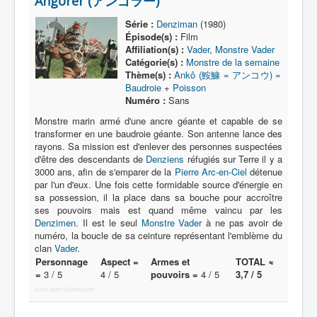
Angorer (アンゴラー)
Lexique
Série :
Denziman
(1980)
Série
Épisode(s) :
Film
Affiliation(s) :
Vader
,
Monstre Vader
Acteur
Catégorie(s) :
Monstre de la semaine
Thème(s) :
Ankô (鮟鱇 = アンコウ) =
Équipe
Baudroie
+
Poisson
Numéro :
Sans
Personnage
Monstre marin armé d'une ancre géante et capable de se
Transformation
transformer en une baudroie géante. Son antenne lance des
rayons. Sa mission est d'enlever des personnes suspectées
Équipement
d'être des descendants de
Denziens
réfugiés sur Terre il y a
3000 ans, afin de s'emparer de la
Pierre Arc-en-Ciel
détenue
Mecha
par l'un d'eux. Une fois cette formidable source d'énergie en
sa possession, il la place dans sa bouche pour accroître
Objet
ses pouvoirs mais est quand même vaincu par les
Lieu
Denzimen
. Il est le seul
Monstre Vader
à ne pas avoir de
numéro, la boucle de sa ceinture représentant l'emblème du
Épisode
clan
Vader
.
Personnage
Aspect =
Armes et
TOTAL ≈
Référence
=
3 / 5
4 / 5
pouvoirs =
4 / 5
3,7 / 5
More Joomla Extensions
Fanservice
Générique