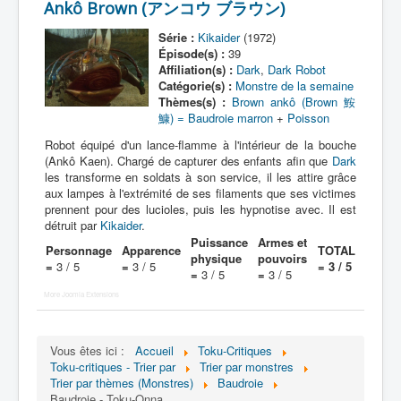
Ankô Brown (アンコウ ブラウン)
Protagoniste
Série :
Kikaider
(1972)
Épisode(s) :
39
Entourage
Affiliation(s) :
Dark
,
Dark Robot
Catégorie(s) :
Monstre de la semaine
Antagoniste
Thèmes(s) :
Brown ankô (Brown 鮟
鱇) = Baudroie marron
+
Poisson
Monstre
Robot équipé d'un lance-flamme à l'intérieur de la bouche
Autre
(Ankô Kaen). Chargé de capturer des enfants afin que
Dark
les transforme en soldats à son service, il les attire grâce
Animal
aux lampes à l'extrémité de ses filaments que ses victimes
prennent pour des lucioles, puis les hypnotise avec. Il est
Race
détruit par
Kikaider
.
Puissance
Armes et
Archétype
Personnage
Apparence
TOTAL
physique
pouvoirs
=
3 / 5
=
3 / 5
= 3 / 5
_
=
3 / 5
=
3 / 5
More Joomla Extensions
[]
_
Nom
Vous êtes ici :
Accueil
Toku-Critiques
Toku-critiques - Trier par
Trier par monstres
Thème
Trier par thèmes (Monstres)
Baudroie
Baudroie - Toku-Onna