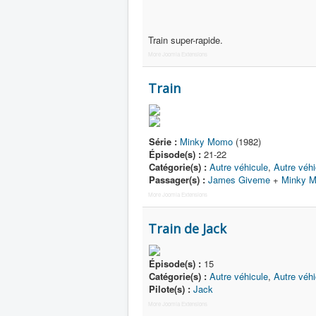
Train super-rapide.
More Joomla Extensions
Train
Série :
Minky Momo
(1982)
Épisode(s) :
21-22
Catégorie(s) :
Autre véhicule
,
Autre véh
Passager(s) :
James Giveme
+
Minky 
More Joomla Extensions
Train de Jack
Épisode(s) :
15
Catégorie(s) :
Autre véhicule
,
Autre véh
Pilote(s) :
Jack
More Joomla Extensions