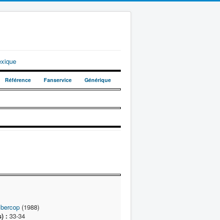
exique
Référence
Fanservice
Générique
bercop
(1988)
) :
33-34