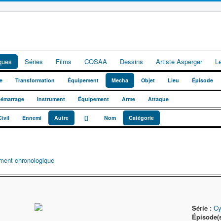
iques
Séries
Films
COSAA
Dessins
Artiste Asperger
L
e
Transformation
Équipement
Mecha
Objet
Lieu
Épisode
émarrage
Instrument
Équipement
Arme
Attaque
_
_
Civil
Ennemi
Autre
[]
Nom
Catégorie
ment chronologique
Série :
Cy
Épisode(s