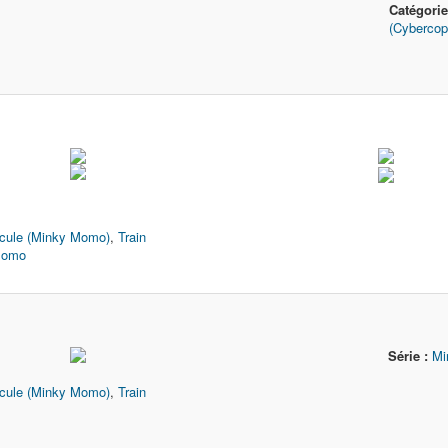
Catégorie
(Cybercop
icule (Minky Momo)
,
Train
Momo
Série :
Mi
icule (Minky Momo)
,
Train