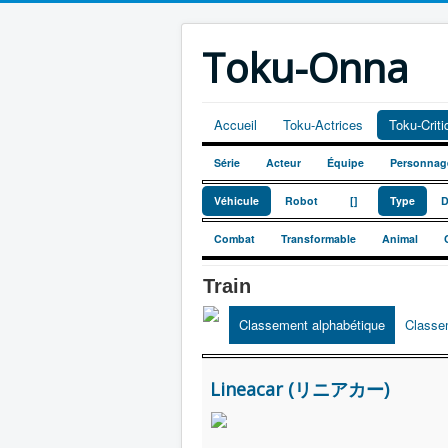
Toku-Onna
Accueil
Toku-Actrices
Toku-Crit
Série
Acteur
Équipe
Personnag
_
_
Véhicule
Robot
[]
Type
D
Combat
Transformable
Animal
Train
Classement alphabétique
Classe
Lineacar (リニアカー)