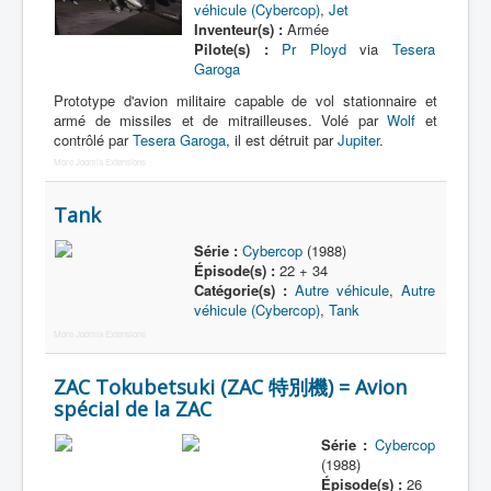
véhicule (Cybercop)
,
Jet
Inventeur(s) :
Armée
Pilote(s) :
Pr Ployd
via
Tesera
Garoga
Prototype d'avion militaire capable de vol stationnaire et
armé de missiles et de mitrailleuses. Volé par
Wolf
et
contrôlé par
Tesera Garoga
, il est détruit par
Jupiter
.
More Joomla Extensions
Tank
Série :
Cybercop
(1988)
Épisode(s) :
22 + 34
Catégorie(s) :
Autre véhicule
,
Autre
véhicule (Cybercop)
,
Tank
More Joomla Extensions
ZAC Tokubetsuki (ZAC 特別機) = Avion
spécial de la ZAC
Série :
Cybercop
(1988)
Épisode(s) :
26