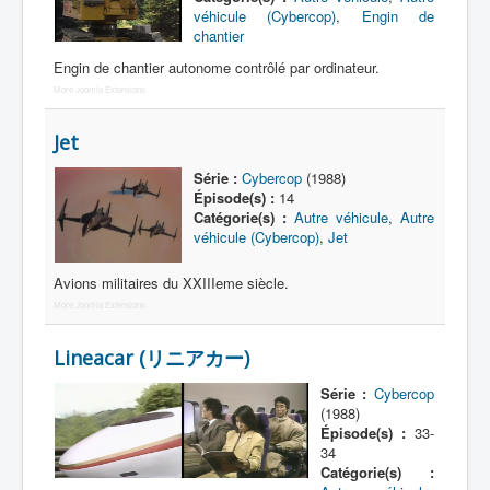
Lexique
véhicule (Cybercop)
,
Engin de
chantier
Dennô keisatsu Cybercop (電脳 警
Engin de chantier autonome contrôlé par ordinateur.
察 サイバーコップ) = Police
cerveau électronique Cybercop
More Joomla Extensions
Jet
Série
Série :
Cybercop
(1988)
Personnages
Épisode(s) :
14
Catégorie(s) :
Autre véhicule
,
Autre
Mechas
véhicule (Cybercop)
,
Jet
Objets
Avions militaires du XXIIIeme siècle.
Lieux
More Joomla Extensions
Épisodes
Lineacar (リニアカー)
Chronologie
Série :
Cybercop
Références
(1988)
Épisode(s) :
33-
Fanservice
34
Catégorie(s) :
Cybercops