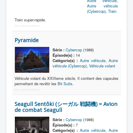
Autre véhicule
,
Autre véhicule
Death Trap
(Cybercop)
,
Train
Train super-rapide.
Autres
More Joomla Extensions
Pyramide
Série :
Cybercop
(1988)
Épisode(s) :
14
Catégorie(s) :
Autre véhicule
,
Autre
véhicule (Cybercop)
,
Véhicule volant
Véhicule volant du XXIIIeme siècle. Il contient des capsules
permettant de revêtir les
Bit Suits
.
More Joomla Extensions
Seagull Sentôki (シーガル 戦闘機) = Avion
de combat Seagull
Série :
Cybercop
(1988)
Épisode(s) :
7
Catégorie(s) :
Autre véhicule
,
Autre