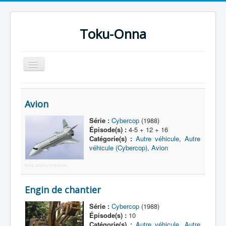
Toku-Onna
Basculer
la
navigation
Accueil
Avion
Toku-Actrices
Série :
Cybercop
(1988)
Toku-Critiques
Épisode(s) :
4-5 + 12 + 16
Catégorie(s) :
Autre véhicule
,
Autre
Séries
véhicule (Cybercop)
,
Avion
Films
More Joomla Extensions
COSAA
Engin de chantier
Dessins
Série :
Cybercop
(1988)
Artiste Asperger
Épisode(s) :
10
Catégorie(s) :
Autre véhicule
,
Autre