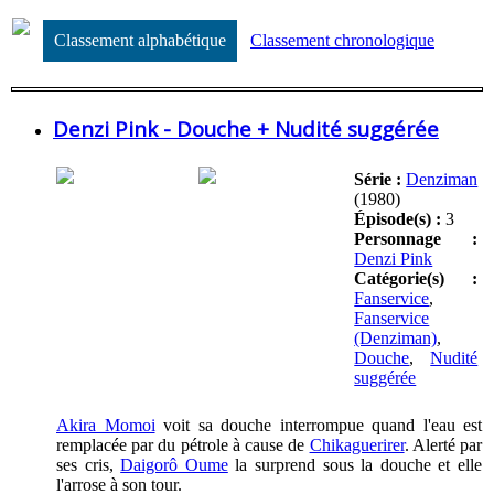
Classement alphabétique
Classement chronologique
Denzi Pink - Douche + Nudité suggérée
Série :
Denziman
(1980)
Épisode(s) :
3
Personnage :
Denzi Pink
Catégorie(s) :
Fanservice
,
Fanservice
(Denziman)
,
Douche
,
Nudité
suggérée
Akira Momoi
voit sa douche interrompue quand l'eau est
remplacée par du pétrole à cause de
Chikaguerirer
. Alerté par
ses cris,
Daigorô Oume
la surprend sous la douche et elle
l'arrose à son tour.