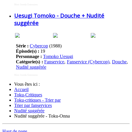
More Joomla Extensions
Uesugi Tomoko - Douche + Nudité
suggérée
Série :
Cybercop
(1988)
Épisode(s) :
19
Personnage :
Tomoko Uesugi
Catégorie(s) :
Fanservice
,
Fanservice (Cybercop)
,
Douche
,
Nudité suggérée
More Joomla Extensions
Vous êtes ici :
Accueil
Toku-Critiques
Toku-critiques - Trier par
Trier par fanservices
Nudité suggérée
Nudité suggérée - Toku-Onna
Haut de page