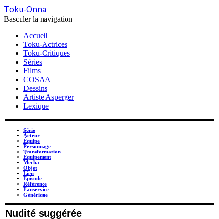
Toku-Onna
Basculer la navigation
Accueil
Toku-Actrices
Toku-Critiques
Séries
Films
COSAA
Dessins
Artiste Asperger
Lexique
Série
Acteur
Équipe
Personnage
Transformation
Équipement
Mecha
Objet
Lieu
Épisode
Référence
Fanservice
Générique
Nudité suggérée