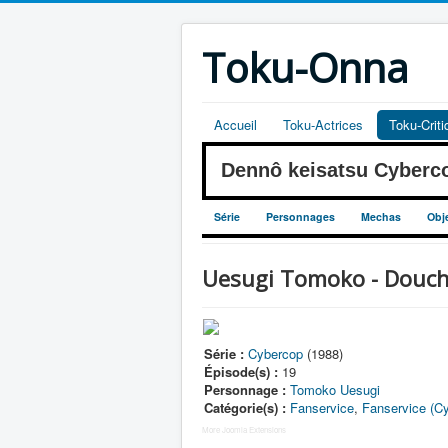
Toku-Onna
Accueil
Toku-Actrices
Toku-Crit
Dennô keisatsu Cyber
Série
Personnages
Mechas
Obj
Uesugi Tomoko - Douch
Série :
Cybercop
(1988)
Épisode(s) :
19
Personnage :
Tomoko Uesugi
Catégorie(s) :
Fanservice
,
Fanservice (C
More Joomla Extensions