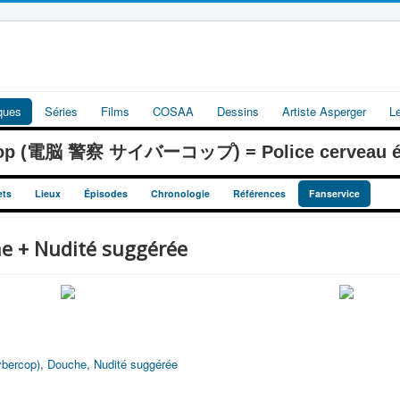
iques
Séries
Films
COSAA
Dessins
Artiste Asperger
L
cop (電脳 警察 サイバーコップ) = Police cerveau él
ets
Lieux
Épisodes
Chronologie
Références
Fanservice
e + Nudité suggérée
ybercop)
,
Douche
,
Nudité suggérée