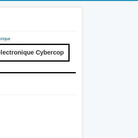
exique
ectronique Cybercop