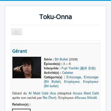
Toku-Onna
Basculer
la
navigation
Accueil
Gérant
Toku-Actrices
Série :
Bit Bullet
(2008)
Toku-Critiques
Épisode(s) :
3 + 8
Interprète :
Fujii Yoshiki (藤井 良樹)
Séries
Activité(s) :
Cafetier
Catégorie(s) :
Entourage
,
Entourage
Films
(Bit Bullet)
,
Employeur
,
Employeur
COSAA
(Bit bullet)
Gérant du
At Maid Café Aza
(rebaptisé
Azusa Maid Café
Dessins
après son rachat par
Rie Ôtori
). Employeur d'
Azusa Shindô
.
Artiste Asperger
Relation(s) :