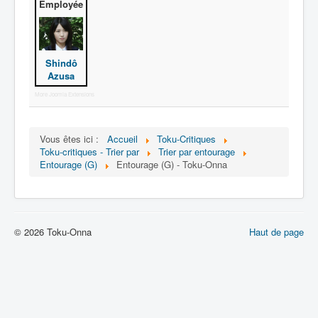
Lexique
Employée
Série
Acteur
Shindô
Azusa
Équipe
More Joomla Extensions
Personnage
Transformation
Vous êtes ici :
Accueil
Toku-Critiques
Équipement
Toku-critiques - Trier par
Trier par entourage
Entourage (G)
Entourage (G) - Toku-Onna
Mecha
Objet
Lieu
© 2026 Toku-Onna
Haut de page
Épisode
Référence
Fanservice
Générique