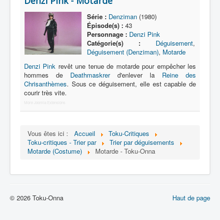
Denzi Pink - Motarde
Lexique
Série :
Denziman
(1980)
Série
Épisode(s) :
43
Personnage :
Denzi Pink
Acteur
Catégorie(s) :
Déguisement
,
Déguisement (Denziman)
,
Motarde
Équipe
Denzi Pink
revêt une tenue de motarde pour empêcher les
Personnage
hommes de
Deathmaskrer
d'enlever la
Reine des
Chrisanthèmes
. Sous ce déguisement, elle est capable de
Transformation
courir très vite.
Équipement
More Joomla Extensions
Mecha
Vous êtes ici :
Accueil
Toku-Critiques
Objet
Toku-critiques - Trier par
Trier par déguisements
Motarde (Costume)
Motarde - Toku-Onna
Lieu
Épisode
Référence
© 2026 Toku-Onna
Haut de page
Fanservice
Générique