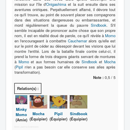
Lexique
mission sur l'île d'
Onigashima
et la suit ensuite dans ses
aventures oniriques. Perpétuellement affamé, il dévore tout
Série
ce qu'il trouve, au point de souvent placer ses compagnons
dans des situations dangereuses ou embarrassantes, et
Acteur
mord régulièrement la queue du pauvre
Sindbook
. S'il
semble incapable de prononcer autre chose que son propre
Équipe
nom, il est en réalité doué de parole, ce qu'il révèle à
Momo
en l'encourageant à combattre
Cauchemar
alors qu'elle est
Personnage
sur le point de céder au désespoir devant les visions que lui
montre l'entité. Lors de la bataille finale contre celui-ci, il
Transformation
prend la forme de trois dragons géants servant de montures
Équipement
à
Momo
et aux formes humaines de
Sindbook
et
Mocha
(
Pipil
n'en a pas besoin car elle conserve ses ailes après
Mecha
transformation).
Note :
0,5 / 5
Objet
Relation(s) :
Lieu
Épisode
Minky
Référence
Mocha
Pipil
Sindbook
Momo
(Équipier)
(Équipier)
(Équipier)
(Amie)
Fanservice
More Joomla Extensions
Générique