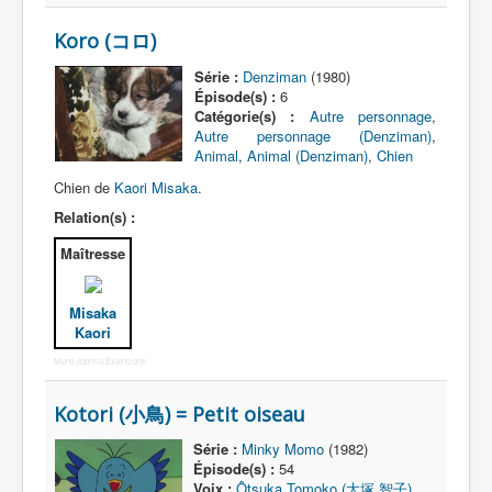
Koro (コロ)
Protagoniste
Série :
Denziman
(1980)
Entourage
Épisode(s) :
6
Catégorie(s) :
Autre personnage
,
Antagoniste
Autre personnage (Denziman)
,
Animal
,
Animal (Denziman)
,
Chien
Monstre
Chien de
Kaori Misaka
.
Autre
Relation(s) :
Animal
Maîtresse
Race
Archétype
Misaka
Kaori
_
More Joomla Extensions
[]
_
Kotori (小鳥) = Petit oiseau
Nom
Série :
Minky Momo
(1982)
Catégorie
Épisode(s) :
54
Voix :
Ôtsuka Tomoko (大塚 智子)