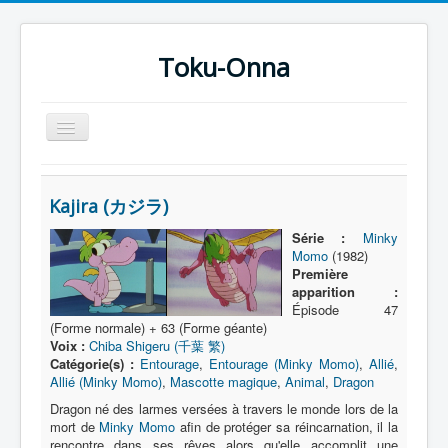
Toku-Onna
Basculer
la
navigation
Accueil
Kajira (カジラ)
Toku-Actrices
Série :
Minky
Toku-Critiques
Momo
(1982)
Première
Séries
apparition :
Épisode 47
Films
(Forme normale) + 63 (Forme géante)
Voix :
Chiba Shigeru (千葉 繁)
COSAA
Catégorie(s) :
Entourage
,
Entourage (Minky Momo)
,
Allié
,
Dessins
Allié (Minky Momo)
,
Mascotte magique
,
Animal
,
Dragon
Dragon né des larmes versées à travers le monde lors de la
Artiste Asperger
mort de
Minky Momo
afin de protéger sa réincarnation, il la
rencontre dans ses rêves alors qu'elle accomplit une