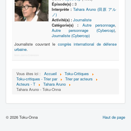
Lexique
Épisode(s) :
3
Interprète :
Tahara Aruno (田原 アル
Série
ノ)
Activité(s) :
Journaliste
Acteur
Catégorie(s) :
Autre personnage
,
Autre personnage (Cybercop)
,
Équipe
Journaliste (Cybercop)
Personnage
Journaliste couvrant le
congrès international de défense
urbaine
.
Transformation
More Joomla Extensions
Équipement
Mecha
Vous êtes ici :
Accueil
Toku-Critiques
Toku-critiques - Trier par
Trier par acteurs
Objet
Acteurs - T
Tahara Aruno
Tahara Aruno - Toku-Onna
Lieu
Épisode
Référence
© 2026 Toku-Onna
Haut de page
Fanservice
Générique