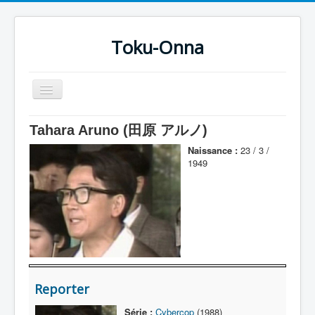
Toku-Onna
Basculer
la
navigation
Accueil
Tahara Aruno (田原 アルノ)
Toku-Actrices
Naissance :
23 / 3 /
1949
Toku-Critiques
Séries
Films
COSAA
Dessins
Reporter
Artiste Asperger
Série :
Cybercop
(1988)