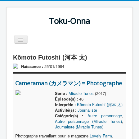
Toku-Onna
Basculer
la
navigation
Accueil
Kômoto Futoshi (河本 太)
Toku-Actrices
Naissance :
25/01/1984
Toku-Critiques
Cameraman (カメラマン) = Photographe
Séries
Série :
Miracle Tunes
(2017)
Films
Épisode(s) :
46
Interprète :
Kômoto Futoshi (河本 太)
COSAA
Activité(s) :
Journaliste
Catégorie(s) :
Autre personnage
,
Dessins
Autre personnage (Miracle Tunes)
,
Journaliste (Miracle Tunes)
Artiste Asperger
Photographe travaillant pour le magazine
Lovely Farm
.