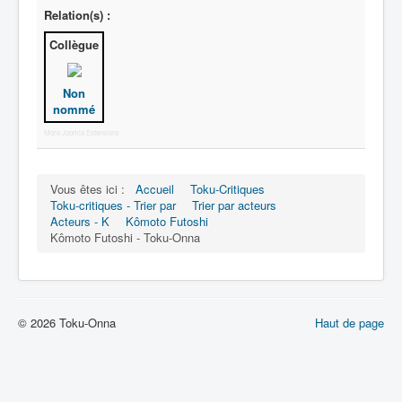
Lexique
Relation(s) :
Série
Collègue
Acteur
Non
Équipe
nommé
Personnage
More Joomla Extensions
Transformation
Vous êtes ici :
Accueil
Toku-Critiques
Équipement
Toku-critiques - Trier par
Trier par acteurs
Mecha
Acteurs - K
Kômoto Futoshi
Kômoto Futoshi - Toku-Onna
Objet
Lieu
Épisode
© 2026 Toku-Onna
Haut de page
Référence
Fanservice
Générique