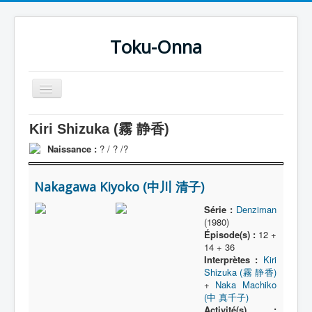
Toku-Onna
Basculer
la
navigation
Accueil
Kiri Shizuka (霧 静香)
Toku-Actrices
Naissance :
? / ? /?
Toku-Critiques
Nakagawa Kiyoko (中川 清子)
Séries
Série :
Denziman
Films
(1980)
Épisode(s) :
12 +
COSAA
14 + 36
Interprètes :
Kiri
Dessins
Shizuka (霧 静香)
+
Naka Machiko
Artiste Asperger
(中 真千子)
Activité(s) :