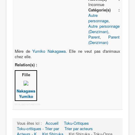
Lexique
Inconnue
Catégorie(s) :
Série
Autre
personnage
,
Acteur
Autre personnage
(Denziman)
,
Équipe
Parent
,
Parent
(Denziman)
Personnage
Mère de
Yumiko Nakagawa
. Elle ne veut pas d'animaux
Transformation
chez elle.
Équipement
Relation(s) :
Mecha
Fille
Objet
Nakagawa
Lieu
Yumiko
Épisode
More Joomla Extensions
Référence
Vous êtes ici :
Accueil
Toku-Critiques
Fanservice
Toku-critiques - Trier par
Trier par acteurs
Acteurs - K
Kiri Shizuka
Kiri Shizuka - Toku-Onna
Générique