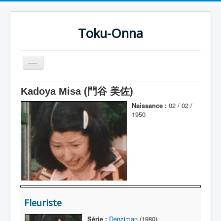
Toku-Onna
Basculer
la
navigation
Accueil
Kadoya Misa (門谷 美佐)
Toku-Actrices
Naissance :
02 / 02 /
1950
Toku-Critiques
Séries
Films
COSAA
Dessins
Fleuriste
Artiste Asperger
Série :
Denziman
(1980)