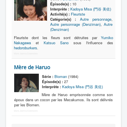
Lexique
Épisode(s) :
10
Interprète :
Kadoya Misa (門谷 美佐)
Série
Activité(s) :
Fleuriste
Catégorie(s) :
Autre personnage
,
Acteur
Autre personnage (Denziman)
,
Autre
(Denziman)
Équipe
Fleuriste dont les fleurs sont détruites par
Yumiko
Personnage
Nakagawa
et
Katsuo Sano
sous l'influence des
hedoroburkers
.
Transformation
More Joomla Extensions
Équipement
Mère de Haruo
Mecha
Série :
Bioman
(1984)
Objet
Épisode(s) :
27
Interprète :
Kadoya Misa (門谷 美佐)
Lieu
Mère de Haruo emprisonnée comme son
Épisode
époux dans un cocon par les Mecakumos. Ils sont délivrés
par les Biomen.
Référence
More Joomla Extensions
Fanservice
Générique