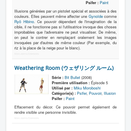
Lexique
Psifer :
Paint
Illusions générées par un pistolet spécial et associées à des
Bit Bullet (ビット バレット)
couleurs. Elles peuvent même affecter une
Gynoïde
comme
Ryô Hibino
. Ce pouvoir dépendant de l'imagination de la
cible, il ne fonctionne pas si l'utilisatrice invoque des choses
Série
improbables que l'adversaire ne peut visualiser. De même,
on peut le contrer en remplaçant oralement les images
Personnages
invoquées par d'autres de même couleur (Par exemple, du
riz à la place de la neige pour le blanc).
Objets
More Joomla Extensions
Lieux
Weathering Room (ウェザリング ルーム)
Épisodes
Série :
Bit Bullet
(2008)
Chronologie
Première utilisation :
Épisode 5
Références
Utilisé par :
Miku Moroboshi
Catégorie(s) :
Psifer
,
Pouvoir
,
Illusion
Fanservice
Psifer :
Paint
Effacement du décor. Ce pouvoir permet également de
Bullets
rendre visible une personne invisible.
XOR Corporation
More Joomla Extensions
Entourage