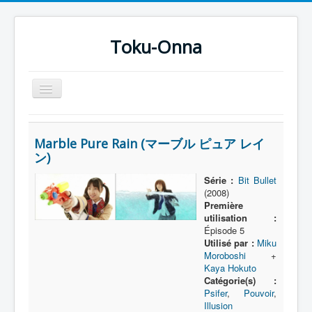
Toku-Onna
Basculer
la
navigation
Accueil
Marble Pure Rain (マーブル ピュア レイ
Toku-Actrices
ン)
Toku-Critiques
Série :
Bit Bullet
(2008)
Séries
Première
Films
utilisation :
Épisode 5
COSAA
Utilisé par :
Miku
Moroboshi
+
Dessins
Kaya Hokuto
Catégorie(s) :
Artiste Asperger
Psifer
,
Pouvoir
,
Illusion