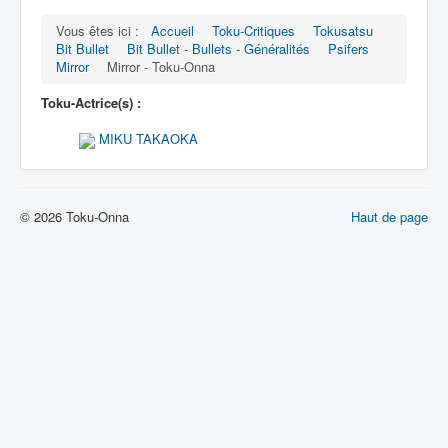
Lexique
Vous êtes ici :
Accueil
Toku-Critiques
Tokusatsu
Bit Bullet (ビット バレット)
Bit Bullet
Bit Bullet - Bullets - Généralités
Psifers
Mirror
Mirror - Toku-Onna
Série
Toku-Actrice(s) :
Personnages
MIKU TAKAOKA
Objets
Lieux
© 2026 Toku-Onna
Haut de page
Épisodes
Chronologie
Références
Fanservice
Bullets
XOR Corporation
Entourage