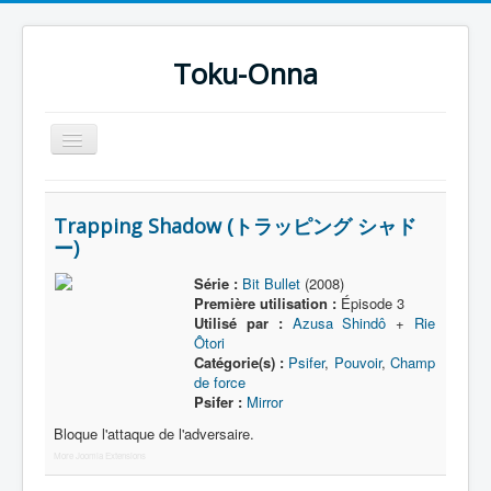
Toku-Onna
Basculer
la
navigation
Accueil
Trapping Shadow (トラッピング シャド
Toku-Actrices
ー)
Toku-Critiques
Série :
Bit Bullet
(2008)
Première utilisation :
Épisode 3
Séries
Utilisé par :
Azusa Shindô
+
Rie
Films
Ôtori
Catégorie(s) :
Psifer
,
Pouvoir
,
Champ
COSAA
de force
Psifer :
Mirror
Dessins
Bloque l'attaque de l'adversaire.
Artiste Asperger
More Joomla Extensions