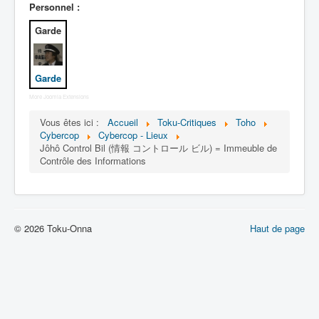
Lexique
Personnel :
Garde
Dennô keisatsu Cybercop (電脳 警
察 サイバーコップ) = Police
cerveau électronique Cybercop
Garde
Série
More Joomla Extensions
Personnages
Vous êtes ici :
Accueil
Toku-Critiques
Toho
Cybercop
Cybercop - Lieux
Mechas
Jôhô Control Bil (情報 コントロール ビル) = Immeuble de
Contrôle des Informations
Objets
Lieux
Épisodes
© 2026 Toku-Onna
Haut de page
Chronologie
Références
Fanservice
Tous