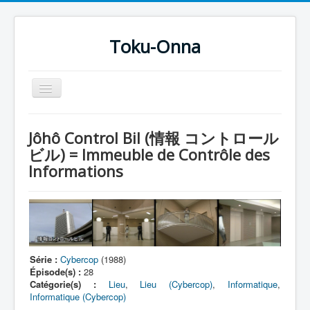
Toku-Onna
Basculer
la
navigation
Accueil
Jôhô Control Bil (情報 コントロール
Toku-Actrices
ビル) = Immeuble de Contrôle des
Informations
Toku-Critiques
Séries
Films
COSAA
Série :
Cybercop
(1988)
Dessins
Épisode(s) :
28
Catégorie(s) :
Lieu
,
Lieu (Cybercop)
,
Informatique
,
Artiste Asperger
Informatique (Cybercop)