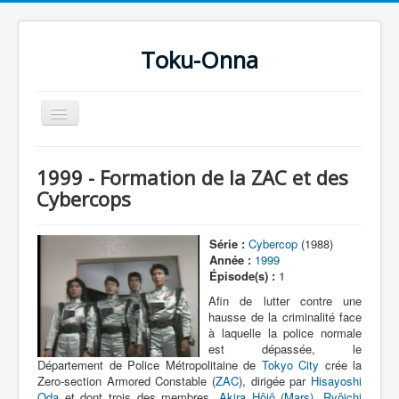
Toku-Onna
Basculer
la
navigation
Accueil
1999 - Formation de la ZAC et des
Toku-Actrices
Cybercops
Toku-Critiques
Série :
Cybercop
(1988)
Séries
Année :
1999
Épisode(s) :
1
Films
Afin de lutter contre une
COSAA
hausse de la criminalité face
à laquelle la police normale
Dessins
est dépassée, le
Département de Police Métropolitaine de
Tokyo City
crée la
Artiste Asperger
Zero-section Armored Constable (
ZAC
), dirigée par
Hisayoshi
Oda
et dont trois des membres,
Akira Hôjô (Mars)
,
Ryôichi