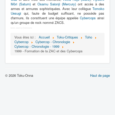
Lexique
Môri (Saturn)
et
Osamu Saionji (Mercury)
ont accès à des
armes et armures sophistiquées. Avec leur collègue
Tomoko
Dennô keisatsu Cybercop (電脳 警
Uesugi
qui, faute de budget suffisant, ne possède pas
察 サイバーコップ) = Police
d'armure, ils constituent une équipe appelée
Cybercops
ainsi
cerveau électronique Cybercop
qu'un groupe de rock nommé ZACS.
More Joomla Extensions
Série
Vous êtes ici :
Accueil
Toku-Critiques
Toho
Cybercop
Cybercop - Chronologie
Personnages
Cybercop - Chronologie - 1999
1999 - Formation de la ZAC et des Cybercops
Mechas
Objets
Lieux
© 2026 Toku-Onna
Haut de page
Épisodes
Chronologie
Références
Fanservice
Tous