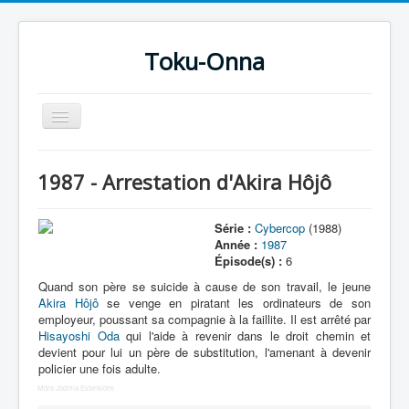
Toku-Onna
Basculer
la
navigation
Accueil
1987 - Arrestation d'Akira Hôjô
Toku-Actrices
Toku-Critiques
Série :
Cybercop
(1988)
Année :
1987
Séries
Épisode(s) :
6
Films
Quand son père se suicide à cause de son travail, le jeune
Akira Hôjô
se venge en piratant les ordinateurs de son
COSAA
employeur, poussant sa compagnie à la faillite. Il est arrêté par
Hisayoshi Oda
qui l'aide à revenir dans le droit chemin et
Dessins
devient pour lui un père de substitution, l'amenant à devenir
policier une fois adulte.
Artiste Asperger
More Joomla Extensions