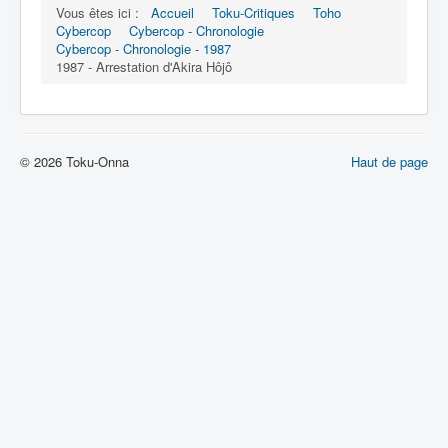
Lexique
Vous êtes ici :
Accueil
Toku-Critiques
Toho
Cybercop
Cybercop - Chronologie
Dennô keisatsu Cybercop (電脳 警
Cybercop - Chronologie - 1987
察 サイバーコップ) = Police
1987 - Arrestation d'Akira Hôjô
cerveau électronique Cybercop
Série
© 2026 Toku-Onna
Haut de page
Personnages
Mechas
Objets
Lieux
Épisodes
Chronologie
Références
Fanservice
Tous