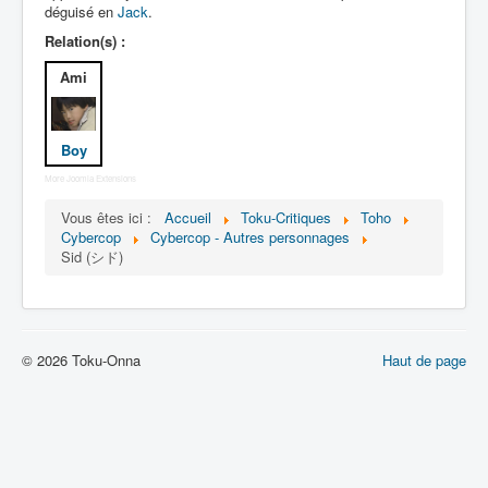
Lexique
déguisé en
Jack
.
Relation(s) :
Dennô keisatsu Cybercop (電脳 警
察 サイバーコップ) = Police
Ami
cerveau électronique Cybercop
Série
Boy
More Joomla Extensions
Personnages
Vous êtes ici :
Accueil
Toku-Critiques
Toho
Mechas
Cybercop
Cybercop - Autres personnages
Sid (シド)
Objets
Lieux
Épisodes
© 2026 Toku-Onna
Haut de page
Chronologie
Références
Fanservice
Cybercops