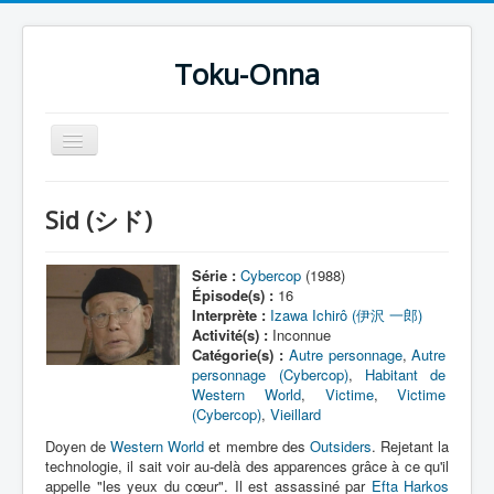
Toku-Onna
Basculer
la
navigation
Accueil
Sid (シド)
Toku-Actrices
Toku-Critiques
Série :
Cybercop
(1988)
Épisode(s) :
16
Séries
Interprète :
Izawa Ichirô (伊沢 一郎)
Activité(s) :
Inconnue
Films
Catégorie(s) :
Autre personnage
,
Autre
personnage (Cybercop)
,
Habitant de
COSAA
Western World
,
Victime
,
Victime
(Cybercop)
,
Vieillard
Dessins
Doyen de
Western World
et membre des
Outsiders
. Rejetant la
Artiste Asperger
technologie, il sait voir au-delà des apparences grâce à ce qu'il
appelle "les yeux du cœur". Il est assassiné par
Efta Harkos