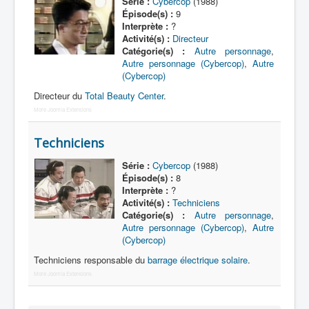
Lexique
Série :
Cybercop
(1988)
Épisode(s) :
9
Interprète :
?
Dennô keisatsu Cybercop (電脳 警
Activité(s) :
Directeur
察 サイバーコップ) = Police
Catégorie(s) :
Autre personnage
,
cerveau électronique Cybercop
Autre personnage (Cybercop)
,
Autre
(Cybercop)
Série
Directeur du
Total Beauty Center
.
More Joomla Extensions
Personnages
Mechas
Techniciens
Objets
Série :
Cybercop
(1988)
Épisode(s) :
8
Lieux
Interprète :
?
Activité(s) :
Techniciens
Épisodes
Catégorie(s) :
Autre personnage
,
Autre personnage (Cybercop)
,
Autre
Chronologie
(Cybercop)
Références
Techniciens responsable du
barrage électrique solaire
.
More Joomla Extensions
Fanservice
Cybercops