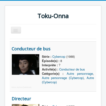
Toku-Onna
Basculer
la
navigation
Accueil
Conducteur de bus
Toku-Actrices
Série :
Cybercop
(1988)
Toku-Critiques
Épisode(s) :
8
Interprète :
?
Séries
Activité(s) :
Conducteur de bus
Catégorie(s) :
Autre personnage
,
Films
Autre personnage (Cybercop)
,
Autre
COSAA
(Cybercop)
More Joomla Extensions
Dessins
Directeur
Artiste Asperger