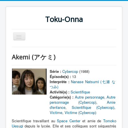
Toku-Onna
Basculer
la
navigation
Accueil
Akemi (アケミ)
Toku-Actrices
Toku-Critiques
Série :
Cybercop
(1988)
Épisode(s) :
13
Séries
Interprète :
Nanase Natsumi (七瀬 な
つみ)
Films
Activité(s) :
Scientifique
Catégorie(s) :
Autre personnage
,
Autre
COSAA
personnage (Cybercop)
,
Amie
d'enfance
,
Scientifique (Cybercop)
,
Dessins
Victime
,
Victime (Cybercop)
Artiste Asperger
Scientifique travaillant au
Space Center
et amie de
Tomoko
Uesugi
depuis le lycée. Elle et ses collègues sont séquestrés