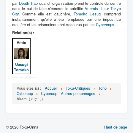
Lexique
par
Death Trap
quand l'organisation prend le contrôle du centre
dans le but de faire s'écraser le satellite
Artemis II
sur
Tokyo
Dennô keisatsu Cybercop (電脳 警
City
. Comme elle est gauchère,
Tomoko Uesugi
comprend
instantanément qu'elle a été remplacée par une impostrice
察 サイバーコップ) = Police
droitière et les prisonniers sont secourus par les
Cybercops
.
cerveau électronique Cybercop
Relation(s) :
Série
Amie
Personnages
Mechas
Uesugi
Tomoko
Objets
More Joomla Extensions
Lieux
Vous êtes ici :
Accueil
Toku-Critiques
Toho
Épisodes
Cybercop
Cybercop - Autres personnages
Akemi (アケミ)
Chronologie
Références
Fanservice
© 2026 Toku-Onna
Haut de page
Cybercops