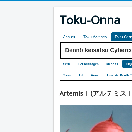
Toku-Onna
Accueil
Toku-Actrices
Toku-Crit
Dennô keisatsu Cyber
Série
Personnages
Mechas
Obj
Tous
Art
Arme
Arme de Death T
Artemis II (アルテミス II