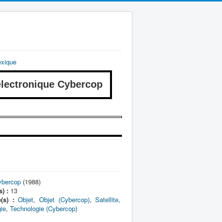
exique
ectronique Cybercop
ybercop
(1988)
) :
13
(s) :
Objet
,
Objet (Cybercop)
,
Satellite
,
ie
,
Technologie (Cybercop)