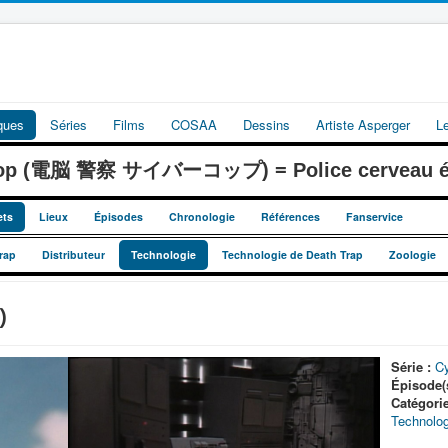
iques
Séries
Films
COSAA
Dessins
Artiste Asperger
L
cop (電脳 警察 サイバーコップ) = Police cerveau él
ets
Lieux
Épisodes
Chronologie
Références
Fanservice
rap
Distributeur
Technologie
Technologie de Death Trap
Zoologie
)
Série :
C
Épisode(s
Catégorie
Technolog