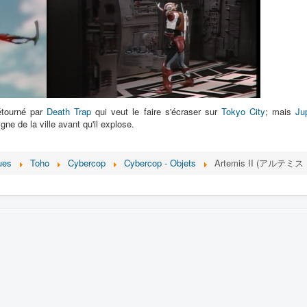
détourné par
Death Trap
qui veut le faire s'écraser sur
Tokyo City
; mais
Jup
gne de la ville avant qu'il explose.
ues
Toho
Cybercop
Cybercop - Objets
Artemis II (アルテミス I