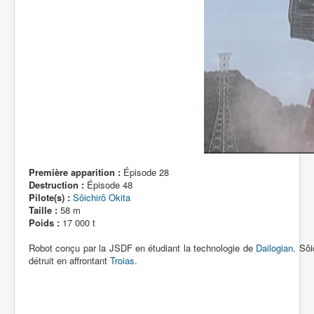
Première apparition :
Épisode 28
Destruction :
Épisode 48
Pilote(s) :
Sôichirô Okita
Taille :
58 m
Poids :
17 000 t
Robot conçu par la JSDF en étudiant la technologie de
Dailogian
. Sôi
détruit en affrontant
Troias
.