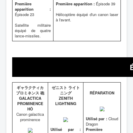
Première
Première apparition :
Épisode 39
apparition :
Épisode 23
Hélicoptère équipé d'un canon laser
à l'avant.
Satellite militaire
équipé de quatre
lance-missiles.
ギャラクティカ
ゼニスト ライト
プロミネンス 砲
ニング
RÉPARATION
GALACTICA
ZENITH
PROMINENCE
LIGHTNING
HÔ
Canon galactica
Utilisé par :
Cloud
prominence
Dragon
Utilisé par :
Première