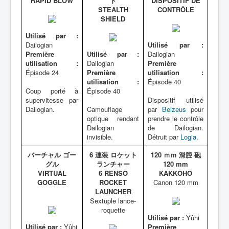
RAPID BLOW
ド
DISPOSITIF DE
STEALTH
CONTRÔLE
SHIELD
Utilisé par :
Dailogian
Utilisé par :
Première
Utilisé par :
Dailogian
utilisation :
Dailogian
Première
Épisode 24
Première
utilisation :
utilisation :
Épisode 40
Coup porté à
Épisode 40
supervitesse par
Dispositif utilisé
Dailogian.
Camouflage
par
Belzeus
pour
optique rendant
prendre le contrôle
Dailogian
de Dailogian.
invisible.
Détruit par
Logia
.
バーチャル ゴー
6 連装 ロケット
120 ｍｍ 滑腔 砲
グル
ランチャー
120 mm
VIRTUAL
6 RENSÔ
KAKKÔHÔ
GOGGLE
ROCKET
Canon 120 mm
LAUNCHER
Sextuple lance-
roquette
Utilisé par :
Yûhi
Utilisé par :
Yûhi
Première