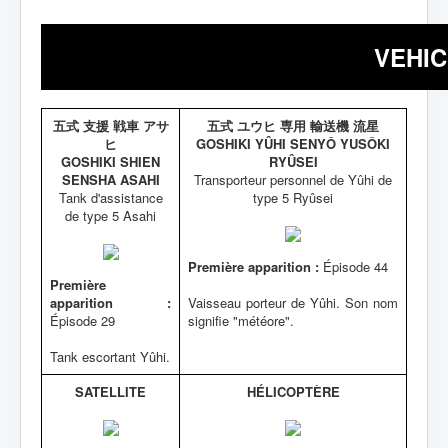
VEHIC
五式 支援 戦車 アサ
五式 ユウヒ 専用 輸送機 流星
ヒ
GOSHIKI YÛHI SENYÔ YUSÔKI
GOSHIKI SHIEN
RYÛSEI
SENSHA ASAHI
Transporteur personnel de Yûhi de
Tank d'assistance
type 5 Ryûsei
de type 5 Asahi
Première apparition :
Épisode 44
Première
apparition :
Vaisseau porteur de Yûhi. Son nom
Épisode 29
signifie "météore".
Tank escortant Yûhi.
SATELLITE
HÉLICOPTÈRE