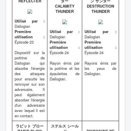
REFLECTER
ダー
ン サンダー
CALAMITY
DESTRUCTION
THUNDER
THUNDER
Utilisé par :
Dailogian
Première
Utilisé par :
Utilisé par :
utilisation :
Dailogian
Dailogian
Épisode 23
Première
Première
utilisation :
utilisation :
Dispositif sur la
Épisode 24
Épisode 24
poitrine de
Dailogian qui
Rayon émis par
Rayons émis par
absorbe l'énergie
la poitrine et les
les yeux de
des attaques
épaulettes de
Dailogian.
pour ensuite les
Dailogian.
renvoyer sur son
adversaire. Il
peut également
absorber l'énergie
d'un adversaire
avec lequel il est
en contact.
ラピット ブロー
ステルス シール