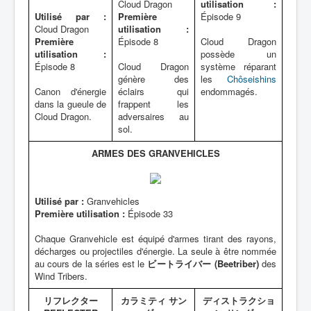
Cloud Dragon
utilisation :
Utilisé par :
Première
Épisode 9
Cloud Dragon
utilisation :
Première
Épisode 8
Cloud Dragon
utilisation :
possède un
Épisode 8
Cloud Dragon
système réparant
génère des
les
Chôseishins
Canon d'énergie
éclairs qui
endommagés.
dans la gueule de
frappent les
Cloud Dragon.
adversaires au
sol.
ARMES DES GRANVEHICLES
Utilisé par :
Granvehicles
Première utilisation :
Épisode 33
Chaque Granvehicle est équipé d'armes tirant des rayons,
décharges ou projectiles d'énergie. La seule à être nommée
au cours de la séries est le
ビートライバー (Beetriber)
des
Wind Tribers.
リフレクター
カラミティ サン
ディストラクショ