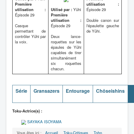
Première
utilisation :
utilisation :
Utilisé par :
Yûhi
Épisode 29
Épisode 29
Première
utilisation :
Double canon sur
Casque
Épisode 29
l'épaulette gauche
permettant de
de Yûhi.
contrôler Yûhi par
Deux lance-
la voix.
roquettes sur les
épaules de Yûhi
capables de tirer
simultanément
six roquettes
chacun.
Série
Gransazers
Entourage
Chôseishins
Toku-Actrice(s) :
SAYAKA ISOYAMA
Vous êtes ici :
Accueil
Toku-Critiques
Toho