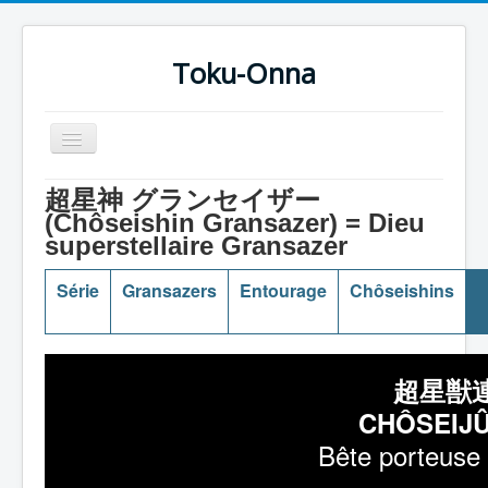
Toku-Onna
Basculer
la
navigation
Accueil
超星神 グランセイザー
(Chôseishin Gransazer) = Dieu
Toku-Actrices
superstellaire Gransazer
Toku-Critiques
Série
Gransazers
Entourage
Chôseishins
Séries
Films
COSAA
超星獣
Dessins
CHÔSEIJ
Bête porteuse 
Artiste Asperger