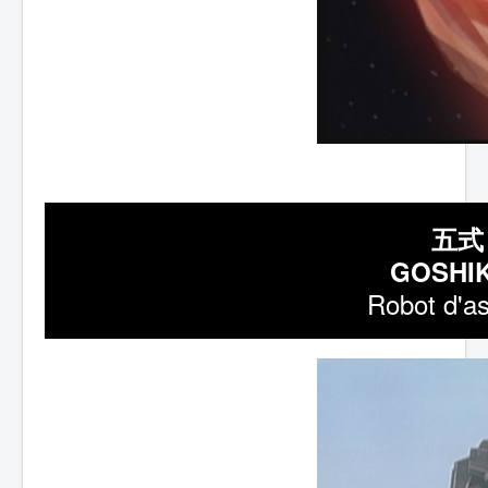
五式
GOSHIK
Robot d'as