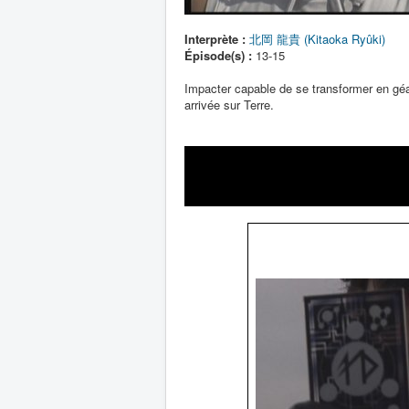
Interprète :
北岡 龍貴 (Kitaoka Ryûki)
Épisode(s) :
13-15
Impacter capable de se transformer en g
arrivée sur Terre.