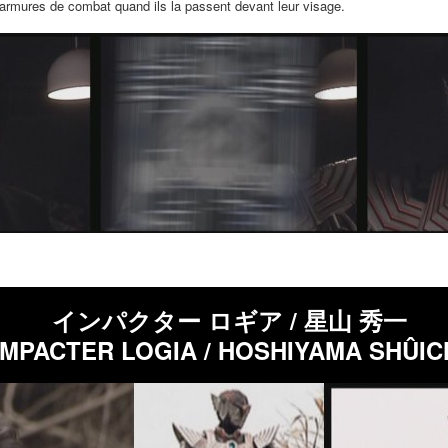
 armures de combat quand ils la passent devant leur visage.
インパクター ロギア / 星山 秀一
IMPACTER LOGIA / HOSHIYAMA SHÛIC