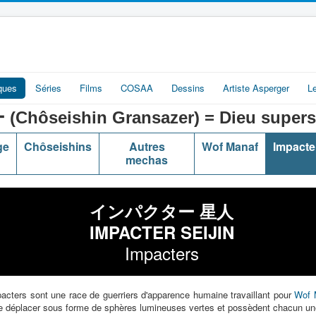
iques
Séries
Films
COSAA
Dessins
Artiste Asperger
L
ishin Gransazer) = Dieu superstel
ge
Chôseishins
Autres
Wof Manaf
Impacte
mechas
インパクター 星人
IMPACTER SEIJIN
Impacters
mpacters sont une race de guerriers d'apparence humaine travaillant pour
Wof 
t se déplacer sous forme de sphères lumineuses vertes et possèdent chacun une