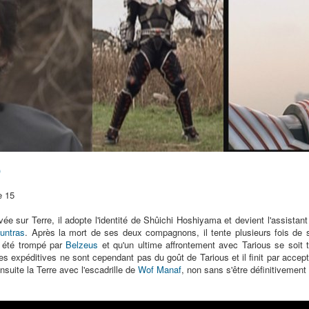
)
e 15
ée sur Terre, il adopte l'identité de Shûichi Hoshiyama et devient l'assistan
untras
. Après la mort de ses deux compagnons, il tente plusieurs fois de
it été trompé par
Belzeus
et qu'un ultime affrontement avec Tarious se soit t
 expéditives ne sont cependant pas du goût de Tarious et il finit par accep
e ensuite la Terre avec l'escadrille de
Wof Manaf
, non sans s'être définitivement 