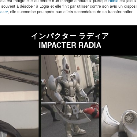
ia est malgré elle au centre d'un triangle amoureux puisque
Radia
est jaloux
souvent à désobéir à Logia et elle finit par utiliser contre son avis un disposi
azer
, elle succombe peu après aux effets secondaires de sa transformation.
インパクター ラディア
IMPACTER RADIA