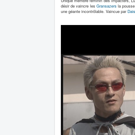
Unique membre féminin des Impacters, Luc
désir de vaincre les
Gransazers
la pousse 
une géante incontrôlable. Vaincue par
Dais