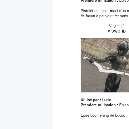
Première utilisation :
Épiso
Pistolet de Logia muni d'un
de façon à pouvoir tirer sans
V ソード
V SWORD
Utilisé par :
Lucia
Première utilisation :
Épiso
Épée boomerang de Lucia.