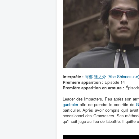
Interprète :
阿部 進之介 (Abe Shinnosuke
Première apparition :
Épisode 14
Première apparition en armure :
Épisod
Leader des Impacters. Peu après son arriv
guntroler
afin de prendre le contrôle de
G
particulier. Après avoir compris qu'il ava
occasionnel des Gransazers. Ses méthodes
qu'il soit jugé au lieu de l'abattre. Il quitt