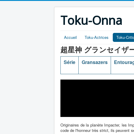
Toku-Onna
Accueil
Toku-Actrices
Toku-Crit
超星神 グランセイザー (Chôse
Série
Gransazers
Entoura
Originaires de la planète Impacter, les I
code de l'honneur très strict, ils peuven