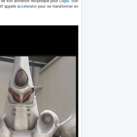
 de son attirance réciproque pour
Logia
. Son
tif appelé
accelerator
pour se transformer en