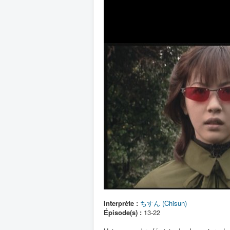
Interprète :
ちすん (Chisun)
Épisode(s) :
13-22