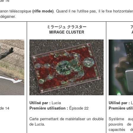
de 16
 canon téléscopique
(rifle mode)
. Quand il ne l'utilise pas, il le fixe horizontal
 dégainer.
ミラージュ クラスター
MIRAGE CLUSTER
Utilisé par :
Lucia
Utilisé par :
L
de 14
Première utilisation :
Épisode 22
Première util
Carte permettant de matérialiser un double
Système aug
de Lucia.
pouvoirs de
capacités 