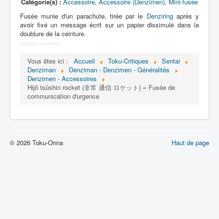
Lexique
Catégorie(s) :
Accessoire
,
Accessoire (Denzimen)
,
Mini-fusée
Fusée munie d'un parachute, tirée par le
Denziring
après y
Denshi sentai Denziman (電子 戦
avoir fixé un message écrit sur un papier dissimulé dans la
隊 デンジマン) = Escadron
doublure de la ceinture.
électronique Denziman
More Joomla Extensions
Vous êtes ici :
Accueil
Toku-Critiques
Sentai
Série
Denziman
Denziman - Denzimen - Généralités
Denzimen - Accessoires
Personnages
Hijô tsûshin rocket (非常 通信 ロケット) = Fusée de
communication d'urgence
Mechas
Objets
Lieux
© 2026 Toku-Onna
Haut de page
Épisodes
Chronologie
Références
Fanservice
Denzimen