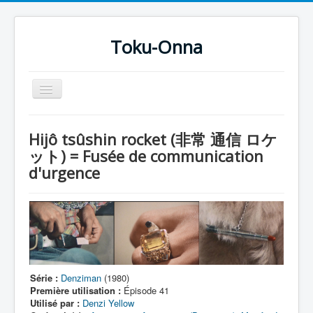
Toku-Onna
Basculer
la
navigation
Accueil
Hijô tsûshin rocket (非常 通信 ロケ
Toku-Actrices
ット) = Fusée de communication
d'urgence
Toku-Critiques
Séries
Films
COSAA
Dessins
Série :
Denziman
(1980)
Artiste Asperger
Première utilisation :
Épisode 41
Utilisé par :
Denzi Yellow