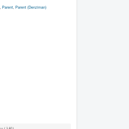
,
Parent
,
Parent (Denziman)
su (上松)