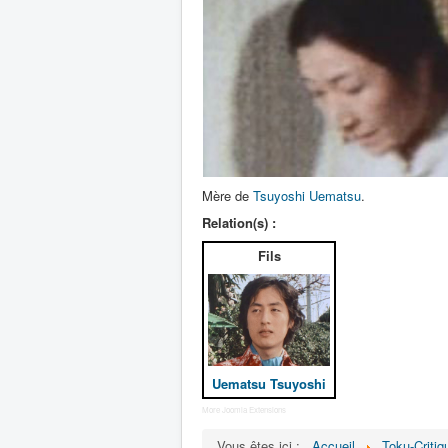
Mère de
Tsuyoshi Uematsu
.
Relation(s) :
Fils
Uematsu Tsuyoshi
More Joomla Extensions
Vous êtes ici :
Accueil
Toku-Critiq