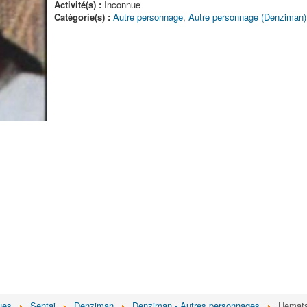
Activité(s) :
Inconnue
Catégorie(s) :
Autre personnage
,
Autre personnage (Denziman)
ues
Sentai
Denziman
Denziman - Autres personnages
Uemat