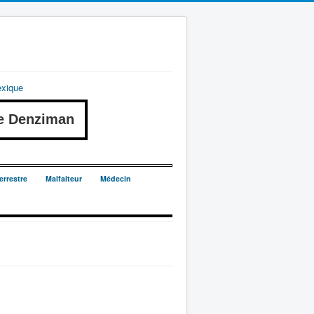
exique
e Denziman
errestre
Malfaiteur
Médecin