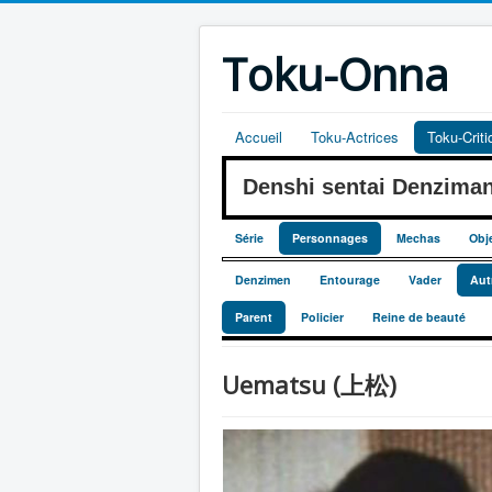
Toku-Onna
Accueil
Toku-Actrices
Toku-Crit
Denshi sentai Denzim
Série
Personnages
Mechas
Obj
Denzimen
Entourage
Vader
Aut
Parent
Policier
Reine de beauté
Uematsu (上松)