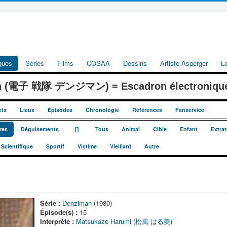
iques
Séries
Films
COSAA
Dessins
Artiste Asperger
L
an (電子 戦隊 デンジマン) = Escadron électroniqu
ets
Lieux
Épisodes
Chronologie
Références
Fanservice
_
_
res
Déguisements
[]
Tous
Animal
Cible
Enfant
Extrat
Scientifique
Sportif
Victime
Vieillard
Autre
Série :
Denziman
(1980)
Épisode(s) :
15
Interprète :
Matsukaze Harumi (松風 はる美)