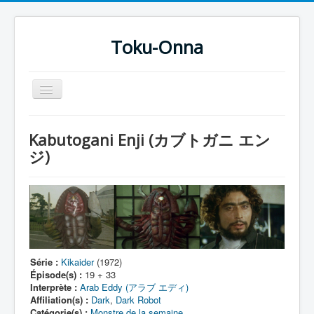
Toku-Onna
Basculer
la
navigation
Accueil
Kabutogani Enji (カブトガニ エン
Toku-Actrices
ジ)
Toku-Critiques
Séries
Films
COSAA
Série :
Kikaider
(1972)
Dessins
Épisode(s) :
19 + 33
Interprète :
Arab Eddy (アラブ エディ)
Artiste Asperger
Affiliation(s) :
Dark
,
Dark Robot
Catégorie(s) :
Monstre de la semaine