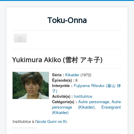
Toku-Onna
Basculer
la
navigation
Accueil
Yukimura Akiko (雪村 アキ子)
Toku-Actrices
Toku-Critiques
Série :
Kikaider
(1972)
Épisode(s) :
8
Séries
Interprète :
Fujiyama Ritsuko (藤山 律
子)
Films
Activité(s) :
Institutrice
Catégorie(s) :
Autre personnage
,
Autre
COSAA
personnage (Kikaider)
,
Enseignant
(Kikaider)
Dessins
Institutrice à l'
école Gumi no Ki
.
Artiste Asperger
More Joomla Extensions