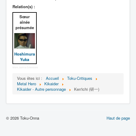
Lexique
Relation(s) :
Jinzô ningen Kikaider (人造 人間
Sœur
キカイダー) = Androïde Kikaider
aînée
présumée
Série
Personnages
Hoshimura
Mechas
Yuka
Objets
More Joomla Extensions
Lieux
Vous êtes ici :
Accueil
Toku-Critiques
Metal Hero
Kikaider
Épisodes
Kikaider - Autre personnage
Ken'ichi (研一)
Chronologie
Références
Fanservice
© 2026 Toku-Onna
Haut de page
Kikaider