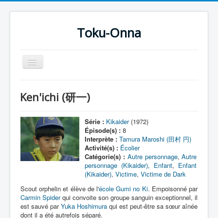
Toku-Onna
Basculer
la
navigation
Accueil
Ken'ichi (研一)
Toku-Actrices
Toku-Critiques
Série :
Kikaider
(1972)
Épisode(s) :
8
Séries
Interprète :
Tamura Maroshi (田村 円)
Activité(s) :
Écolier
Films
Catégorie(s) :
Autre personnage
,
Autre
personnage (Kikaider)
,
Enfant
,
Enfant
COSAA
(Kikaider)
,
Victime
,
Victime de Dark
Dessins
Scout orphelin et élève de l'
école Gumi no Ki
. Empoisonné par
Carmin Spider
qui convoite son groupe sanguin exceptionnel, il
Artiste Asperger
est sauvé par
Yuka Hoshimura
qui est peut-être sa sœur aînée
dont il a été autrefois séparé.