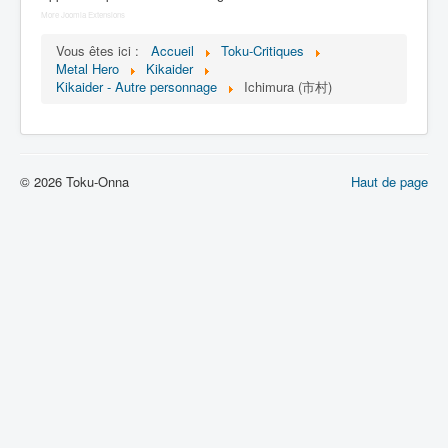
Lexique
More Joomla Extensions
Jinzô ningen Kikaider (人造 人間
Vous êtes ici :
Accueil
Toku-Critiques
キカイダー) = Androïde Kikaider
Metal Hero
Kikaider
Kikaider - Autre personnage
Ichimura (市村)
Série
Personnages
© 2026 Toku-Onna
Haut de page
Mechas
Objets
Lieux
Épisodes
Chronologie
Références
Fanservice
Kikaider