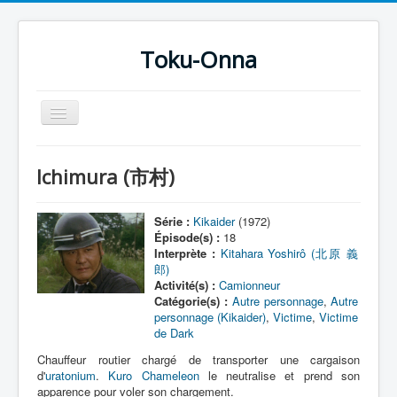
Toku-Onna
Basculer
la
navigation
Accueil
Ichimura (市村)
Toku-Actrices
Toku-Critiques
Série :
Kikaider
(1972)
Épisode(s) :
18
Séries
Interprète :
Kitahara Yoshirô (北原 義
郎)
Films
Activité(s) :
Camionneur
Catégorie(s) :
Autre personnage
,
Autre
COSAA
personnage (Kikaider)
,
Victime
,
Victime
de Dark
Dessins
Chauffeur routier chargé de transporter une cargaison
Artiste Asperger
d'
uratonium
.
Kuro Chameleon
le neutralise et prend son
apparence pour voler son chargement.