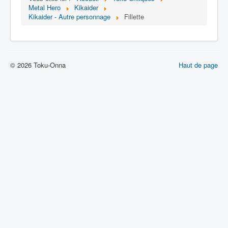
Lexique
Metal Hero
Kikaider
Kikaider - Autre personnage
Fillette
Jinzô ningen Kikaider (人造 人間
キカイダー) = Androïde Kikaider
Série
© 2026 Toku-Onna
Haut de page
Personnages
Mechas
Objets
Lieux
Épisodes
Chronologie
Références
Fanservice
Kikaider