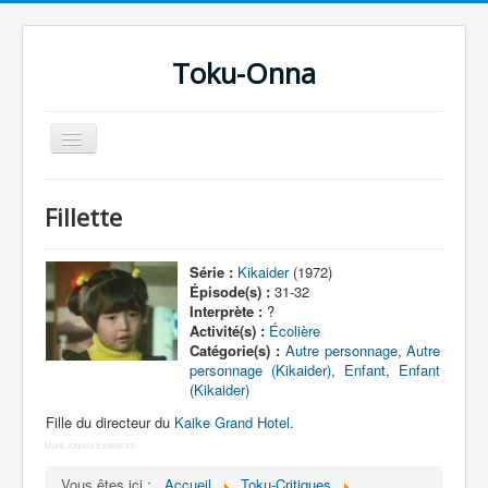
Toku-Onna
Basculer
la
navigation
Accueil
Fillette
Toku-Actrices
Toku-Critiques
Série :
Kikaider
(1972)
Épisode(s) :
31-32
Séries
Interprète :
?
Activité(s) :
Écolière
Films
Catégorie(s) :
Autre personnage
,
Autre
personnage (Kikaider)
,
Enfant
,
Enfant
COSAA
(Kikaider)
Dessins
Fille du directeur du
Kaike Grand Hotel
.
More Joomla Extensions
Artiste Asperger
Vous êtes ici :
Accueil
Toku-Critiques