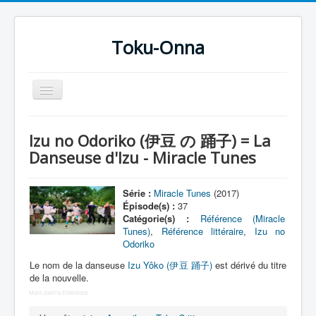
Toku-Onna
Basculer
la
navigation
Accueil
Izu no Odoriko (伊豆 の 踊子) = La
Toku-Actrices
Danseuse d'Izu - Miracle Tunes
Toku-Critiques
Série :
Miracle Tunes
(2017)
Séries
Épisode(s) :
37
Catégorie(s) :
Référence (Miracle
Films
Tunes)
,
Référence littéraire
,
Izu no
Odoriko
COSAA
Le nom de la danseuse
Izu Yôko (伊豆 踊子)
est dérivé du titre
Dessins
de la nouvelle.
Artiste Asperger
More Joomla Extensions