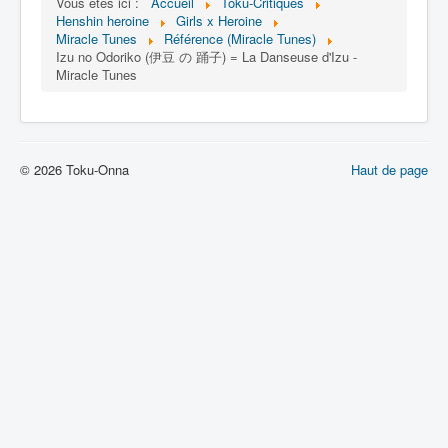
Lexique
Vous êtes ici :
Accueil
Toku-Critiques
Henshin heroine
Girls x Heroine
Miracle Tunes
Référence (Miracle Tunes)
Idol senshi Miracle Tunes ! (アイ
Izu no Odoriko (伊豆 の 踊子) = La Danseuse d'Izu -
ドル 戦士 ミラクル ちゅーんず !) =
Miracle Tunes
Idoles guerrières Miracle Tunes !
Série
© 2026 Toku-Onna
Personnages
Haut de page
Véhicules
Objets
Lieux
Épisodes
Chronologie
Références