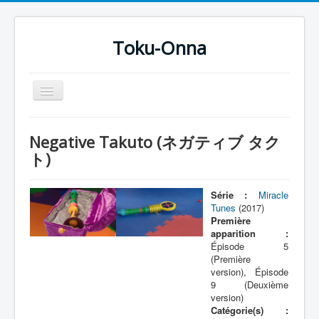
Toku-Onna
Basculer
la
navigation
Accueil
Negative Takuto (ネガティブ タク
Toku-Actrices
ト)
Toku-Critiques
Série :
Miracle
Séries
Tunes
(2017)
Première
Films
apparition :
Épisode 5
COSAA
(Première
Dessins
version), Épisode
9 (Deuxième
Artiste Asperger
version)
Catégorie(s) :