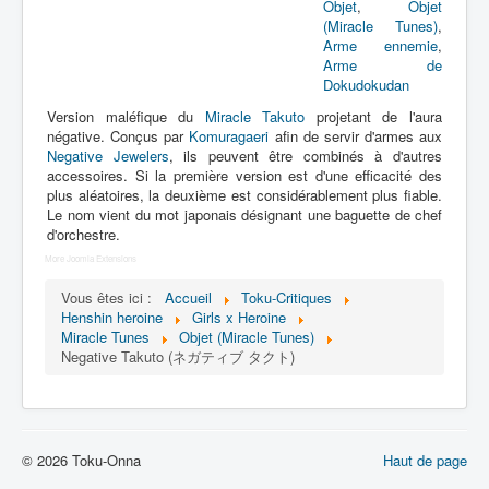
Lexique
Objet
,
Objet
(Miracle Tunes)
,
Arme ennemie
,
Idol senshi Miracle Tunes ! (アイ
Arme de
ドル 戦士 ミラクル ちゅーんず !) =
Dokudokudan
Idoles guerrières Miracle Tunes !
Version maléfique du
Miracle Takuto
projetant de l'aura
négative. Conçus par
Komuragaeri
afin de servir d'armes aux
Série
Negative Jewelers
, ils peuvent être combinés à d'autres
accessoires. Si la première version est d'une efficacité des
Personnages
plus aléatoires, la deuxième est considérablement plus fiable.
Le nom vient du mot japonais désignant une baguette de chef
Véhicules
d'orchestre.
Objets
More Joomla Extensions
Lieux
Vous êtes ici :
Accueil
Toku-Critiques
Henshin heroine
Girls x Heroine
Épisodes
Miracle Tunes
Objet (Miracle Tunes)
Negative Takuto (ネガティブ タクト)
Chronologie
Références
Tous
© 2026 Toku-Onna
Haut de page
Armes de Dokudokudan