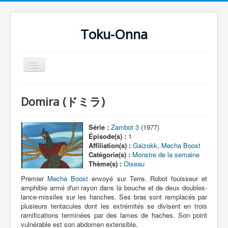
Toku-Onna
Basculer
la
navigation
Accueil
Domira (ドミラ)
Toku-Actrices
Toku-Critiques
Série :
Zambot 3
(1977)
Épisode(s) :
1
Séries
Affiliation(s) :
Gaizokk
,
Mecha Boost
Catégorie(s) :
Monstre de la semaine
Films
Thème(s) :
Oiseau
COSAA
Premier
Mecha Boost
envoyé sur Terre. Robot fouisseur et
amphibie armé d'un rayon dans la bouche et de deux doubles-
Dessins
lance-missiles sur les hanches. Ses bras sont remplacés par
plusieurs tentacules dont les extrémités se divisent en trois
Artiste Asperger
ramifications terminées par des lames de haches. Son point
vulnérable est son abdomen extensible.