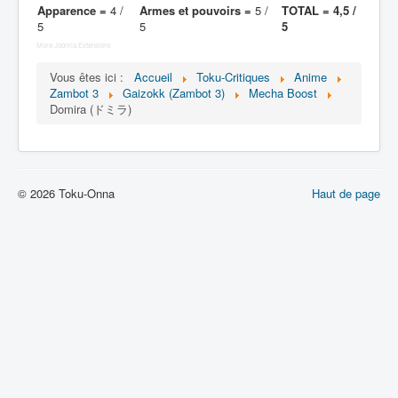
Lexique
Apparence =
4 /
Armes et pouvoirs =
5 /
TOTAL = 4,5 /
5
5
5
Muteki chôjin Zambot 3 (無敵 超人
More Joomla Extensions
ザンボット 3) = Surhomme
invincible Zambot 3
Vous êtes ici :
Accueil
Toku-Critiques
Anime
Zambot 3
Gaizokk (Zambot 3)
Mecha Boost
Domira (ドミラ)
Série
Personnages
Véhicules
© 2026 Toku-Onna
Haut de page
Robots
Objets
Lieux
Épisodes
Chronologie
Références
Fanservice