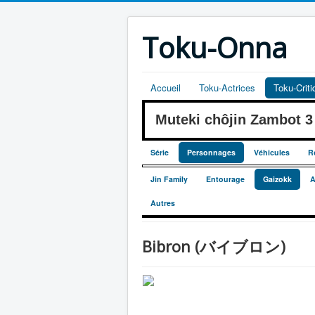
Toku-Onna
Accueil
Toku-Actrices
Toku-Crit
Muteki chôjin Zambot
Série
Personnages
Véhicules
R
Jin Family
Entourage
Gaizokk
A
Autres
Bibron (バイブロン)