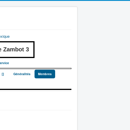
exique
 Zambot 3
ervice
_
[]
Généralités
Membres