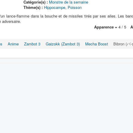
Catégorie(s) :
Monstre de la semaine
Thème(s) :
Hippocampe
,
Poisson
'un lance-flamme dans la bouche et de missiles tirés par ses ailes. Les bande
n adversaire.
Apparence =
4 / 5
A
es
Anime
Zambot 3
Gaizokk (Zambot 3)
Mecha Boost
Bibron (