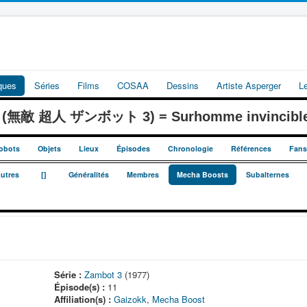
iques
Séries
Films
COSAA
Dessins
Artiste Asperger
L
 3 (無敵 超人 ザンボット 3) = Surhomme invincible
obots
Objets
Lieux
Épisodes
Chronologie
Références
Fans
_
_
_
utres
[]
Généralités
Membres
Mecha Boosts
Subalternes
Série :
Zambot 3
(1977)
Épisode(s) :
11
Affiliation(s) :
Gaizokk
,
Mecha Boost