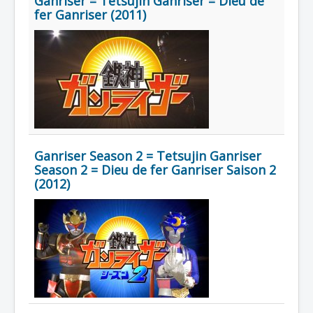
Ganriser = Tetsujin Ganriser = Dieu de
Lexique
fer Ganriser (2011)
Série
Acteur
Équipe
Personnage
Transformation
Équipement
Ganriser Season 2 = Tetsujin Ganriser
Season 2 = Dieu de fer Ganriser Saison 2
Mecha
(2012)
Objet
Lieu
Épisode
Référence
Fanservice
Générique