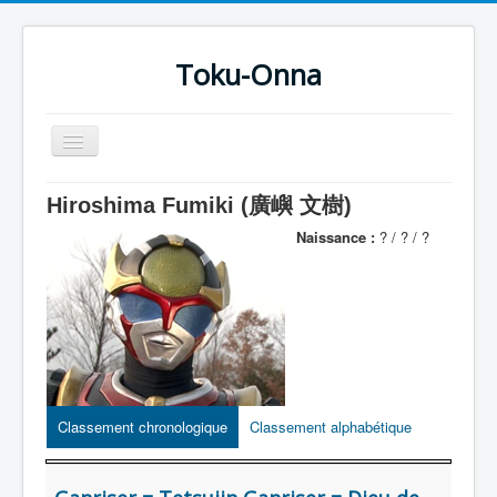
Toku-Onna
Basculer
la
navigation
Accueil
Hiroshima Fumiki (廣嶼 文樹)
Toku-Actrices
Naissance :
? / ? / ?
Toku-Critiques
Séries
Films
COSAA
Dessins
Classement chronologique
Classement alphabétique
Artiste Asperger