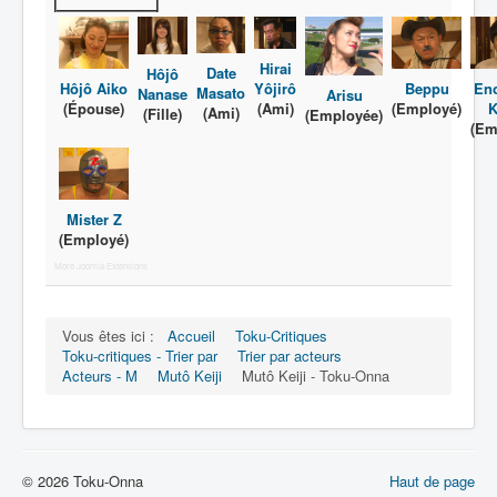
A
Hirai
Date
Hôjô
B
Yôjirô
Hôjô Aiko
Beppu
En
Masato
Nanase
Arisu
(Ami)
(Épouse)
(Employé)
K
(Ami)
(Fille)
(Employée)
C
(Em
D
E
Mister Z
F
(Employé)
More Joomla Extensions
G
H
Vous êtes ici :
Accueil
Toku-Critiques
I
Toku-critiques - Trier par
Trier par acteurs
Acteurs - M
Mutô Keiji
Mutô Keiji - Toku-Onna
J
K
L
© 2026 Toku-Onna
Haut de page
M