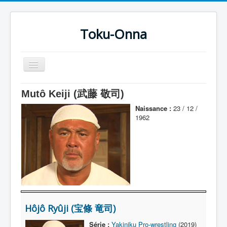
Toku-Onna
Basculer
la
navigation
Accueil
Mutô Keiji (武藤 敬司)
Toku-Actrices
Naissance :
23 / 12 /
1962
Toku-Critiques
Séries
Films
COSAA
Dessins
Hôjô Ryûji (宝條 竜司)
Artiste Asperger
Série :
Yakiniku Pro-wrestling
(2019)