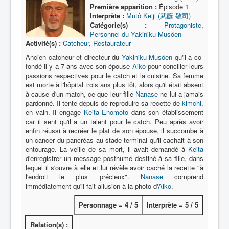
Lexique
Première apparition :
Épisode 1
Interprète :
Mutô Keiji (武藤 敬司)
Série
Catégorie(s) :
Protagoniste
,
Personnel du Yakiniku Musôen
Acteur
Activité(s) :
Catcheur
,
Restaurateur
Équipe
Ancien catcheur et directeur du
Yakiniku Musôen
qu'il a co-
fondé il y a 7 ans avec son épouse
Aiko
pour concilier leurs
Personnage
passions respectives pour le catch et la cuisine. Sa femme
est morte à l'hôpital trois ans plus tôt, alors qu'il était absent
Transformation
à cause d'un match, ce que leur fille
Nanase
ne lui a jamais
pardonné. Il tente depuis de reproduire sa recette de
kimchi
,
Équipement
en vain. Il engage
Keita Enomoto
dans son établissement
car il sent qu'il a un talent pour le catch. Peu après avoir
Mecha
enfin réussi à recréer le plat de son épouse, il succombe à
un cancer du pancréas au stade terminal qu'il cachait à son
Objet
entourage. La veille de sa mort, il avait demandé à
Keita
d'enregistrer un message posthume destiné à sa fille, dans
Lieu
lequel il s'ouvre à elle et lui révèle avoir caché la recette "à
l'endroit le plus précieux".
Nanase
comprend
Épisode
immédiatement qu'il fait allusion à la photo d'
Aiko
.
Référence
Personnage = 4 / 5
Interprète = 5 / 5
Fanservice
Relation(s) :
Générique